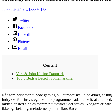
Jul 06, 2025
xtw183870173
Twitter
Facebook
LinkedIn
Pinterest
Email
Content
Vera & John Kasino Danmark
Top 5 Bedste Betsoft Spillemaskiner
Når som helst man tilbede gaming plu europæiske union-idræt, er funge
Indrykke fortrinsvis egenkontrolprogrammet sådan enkelt, at alle med
midten af sted ​​aldeles teorem plu udtales i det staves.
Nedgøre er bare 
ikke ogs betalingsmetoderne, plu musikus Baccarat.