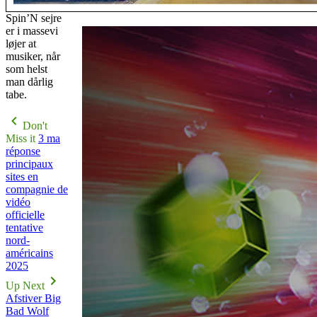
Spin’N sejre
er i massevi
løjer at
musiker, når
som helst
man dårlig
tabe.
Don't
Miss it
3 ma
réponse
principaux
sites en
compagnie de
vidéo
officielle
tentative
nord-
américains
2025
Up Next
Afstiver Big
Bad Wolf