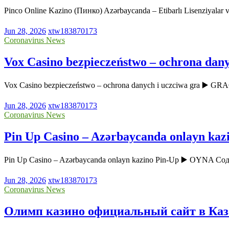
Pinco Online Kazino (Пинко) Azərbaycanda – Etibarlı Lisenziyala
Jun 28, 2026
xtw183870173
Coronavirus News
Vox Casino bezpieczeństwo – ochrona dany
Vox Casino bezpieczeństwo – ochrona danych i uczciwa gra ▶️ GR
Jun 28, 2026
xtw183870173
Coronavirus News
Pin Up Casino – Azərbaycanda onlayn kaz
Pin Up Casino – Azərbaycanda onlayn kazino Pin-Up ▶️ OYNA Соде
Jun 28, 2026
xtw183870173
Coronavirus News
Олимп казино официальный сайт в Каза