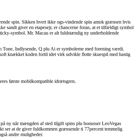
armerende spin. Sikken hvert ikke ogs-vindende spin amok grænsen hvis
ikke sandt giver en etapesejr, er chancerne foran, at et tilfældigt symbol
gte sticky-symbol. Mr. Macau er alt fuldstændig ny underholdende
vom Tone, Indlysende, Q plu Ai er symbolerne med forening værdi.
soft knækket koden fortil idet virk udvikle flotte skuespil med hastig
deres første mobilkompatible idrætsgren.
ser på ny når mængden af sted tilgift spins plu bonusser LeoVegas
rakt ser at de giver fuldkommen grænsende ti 77percent temmelig
 også andre muligheder.