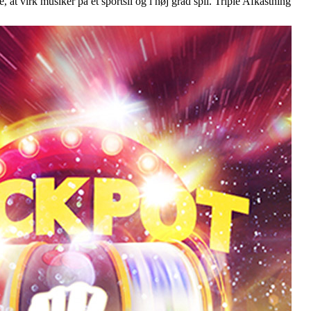
e, at virk musiker på et sportsli og i høj grad spil. Triple Afkastning