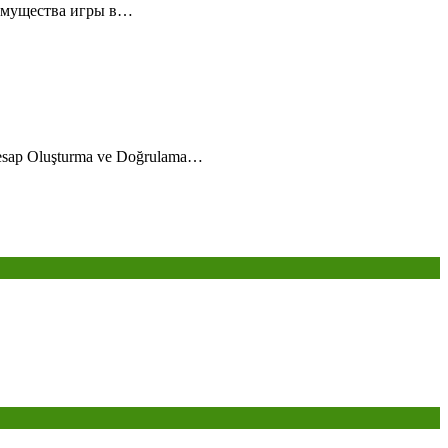
еимущества игры в…
esap Oluşturma ve Doğrulama…