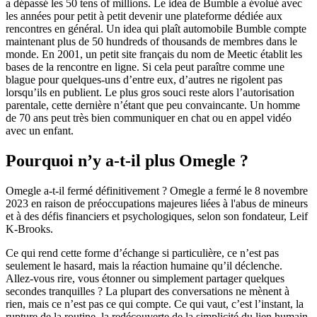
a dépassé les 50 tens of millions. Le idea de Bumble a évolué avec
les années pour petit à petit devenir une plateforme dédiée aux
rencontres en général. Un idea qui plaît automobile Bumble compte
maintenant plus de 50 hundreds of thousands de membres dans le
monde. En 2001, un petit site français du nom de Meetic établit les
bases de la rencontre en ligne. Si cela peut paraître comme une
blague pour quelques-uns d’entre eux, d’autres ne rigolent pas
lorsqu’ils en publient. Le plus gros souci reste alors l’autorisation
parentale, cette dernière n’étant que peu convaincante. Un homme
de 70 ans peut très bien communiquer en chat ou en appel vidéo
avec un enfant.
Pourquoi n’y a-t-il plus Omegle ?
Omegle a-t-il fermé définitivement ? Omegle a fermé le 8 novembre
2023 en raison de préoccupations majeures liées à l'abus de mineurs
et à des défis financiers et psychologiques, selon son fondateur, Leif
K-Brooks.
Ce qui rend cette forme d’échange si particulière, ce n’est pas
seulement le hasard, mais la réaction humaine qu’il déclenche.
Allez-vous rire, vous étonner ou simplement partager quelques
secondes tranquilles ? La plupart des conversations ne mènent à
rien, mais ce n’est pas ce qui compte. Ce qui vaut, c’est l’instant, la
rupture de la routine, la redécouverte de la simplicité du lien humain.