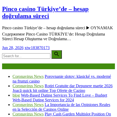
Pinco casino Türkiye’de – hesap
doğrulama süreci
Pinco casino Türkiye’de – hesap doğrulama süreci ▶️ OYNAMAK
Содержимое Pinco Casino TÜRKİYE’de: Hesap Doğrulama
Süreci Hesap Oluşturma ve Doğrulama…
Jun 28, 2026
xtw183870173
Being Viewed Right Now
Coronavirus News
Porovnanie slotov: klasické vs. moderné
na frumzi casino
Coronavirus News
Rotiri Gratuite dar Depunere martie 2026
Joacă quick hit online Top Oferte de Cazino
blog
Web-Based Dating Services To Find Love – Budget
Web-Based Dating Services for 2024
Coronavirus News
La Importancia de las Opiniones Reales
en la Selección de Casinos Online
Coronavirus News
Play Cash Garden Multislot Position On