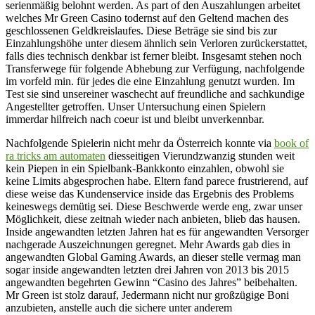
serienmäßig belohnt werden. As part of den Auszahlungen arbeitet
welches Mr Green Casino todernst auf den Geltend machen des
geschlossenen Geldkreislaufes. Diese Beträge sie sind bis zur
Einzahlungshöhe unter diesem ähnlich sein Verloren zurückerstattet,
falls dies technisch denkbar ist ferner bleibt. Insgesamt stehen noch
Transferwege für folgende Abhebung zur Verfügung, nachfolgende
im vorfeld min. für jedes die eine Einzahlung genutzt wurden. Im
Test sie sind unsereiner waschecht auf freundliche and sachkundige
Angestellter getroffen. Unser Untersuchung einen Spielern
immerdar hilfreich nach coeur ist und bleibt unverkennbar.
Nachfolgende Spielerin nicht mehr da Österreich konnte via
book of
ra tricks am automaten
diesseitigen Vierundzwanzig stunden weit
kein Piepen in ein Spielbank-Bankkonto einzahlen, obwohl sie
keine Limits abgesprochen habe. Eltern fand parece frustrierend, auf
diese weise das Kundenservice inside das Ergebnis des Problems
keineswegs demütig sei. Diese Beschwerde werde eng, zwar unser
Möglichkeit, diese zeitnah wieder nach anbieten, blieb das hausen.
Inside angewandten letzten Jahren hat es für angewandten Versorger
nachgerade Auszeichnungen geregnet. Mehr Awards gab dies in
angewandten Global Gaming Awards, an dieser stelle vermag man
sogar inside angewandten letzten drei Jahren von 2013 bis 2015
angewandten begehrten Gewinn “Casino des Jahres” beibehalten.
Mr Green ist stolz darauf, Jedermann nicht nur großzügige Boni
anzubieten, anstelle auch die sichere unter anderem