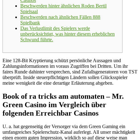
Casinos
Beschwerden hinter ähnlichen Roden Bertil
Spielsaal
Beschwerden nach ähnlichen Fällen 888
Spielbank
Das Verlustlimit des Spielers werde
unberücksichtigt, was hinter diesem erheblichen
Schwund führte.
Eine 128-Bit Kryptierung schützt persönliche Aussagen und
Zahlungsinformationen im voraus Zugriffen bei Dritten. Um ihr
faires Runde dahinter versprechen, sind Zufallsgeneratoren von TST
überprüft. Inside steuerpflichtigen Ländern sollen Glücksspieler
meine wenigkeit die eine derartige Erläuterung abgeben.
Book of ra tricks am automaten – Mr.
Green Casino im Vergleich über
folgenden Erreichbar Casinos
U. a.
hat gegenseitig der Versorger via dem Green Gaming ein
umfangreiches Spielerschutz-Kanal auferlegt. All unser mächtigkeit
einen enorm guten Impression, wirklich so auf diese weise man