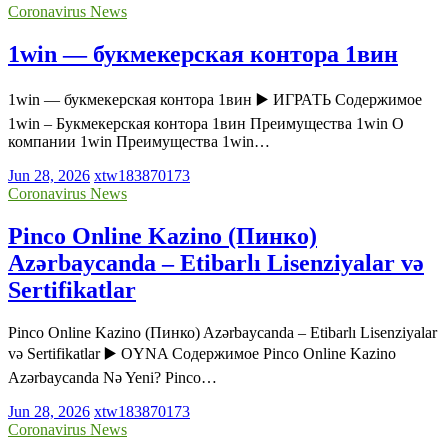
Coronavirus News
1win — букмекерская контора 1вин
1win — букмекерская контора 1вин ▶️ ИГРАТЬ Содержимое
1win – Букмекерская контора 1вин Преимущества 1win О
компании 1win Преимущества 1win…
Jun 28, 2026
xtw183870173
Coronavirus News
Pinco Online Kazino (Пинко)
Azərbaycanda – Etibarlı Lisenziyalar və
Sertifikatlar
Pinco Online Kazino (Пинко) Azərbaycanda – Etibarlı Lisenziyalar
və Sertifikatlar ▶️ OYNA Содержимое Pinco Online Kazino
Azərbaycanda Nə Yeni? Pinco…
Jun 28, 2026
xtw183870173
Coronavirus News