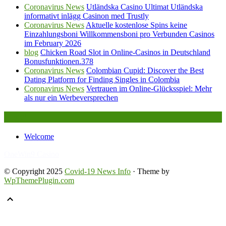
Coronavirus News
Utländska Casino Ultimat Utländska
informativt inlägg Casinon med Trustly
Coronavirus News
Aktuelle kostenlose Spins keine
Einzahlungsboni Willkommensboni pro Verbunden Casinos
im February 2026
blog
Chicken Road Slot in Online-Casinos in Deutschland
Bonusfunktionen.378
Coronavirus News
Colombian Cupid: Discover the Best
Dating Platform for Finding Singles in Colombia
Coronavirus News
Vertrauen im Online-Glücksspiel: Mehr
als nur ein Werbeversprechen
Legal
Welcome
FafaBet9
OneWin9 Casino
© Copyright 2025
Covid-19 News Info
· Theme by
WpThemePlugin.com