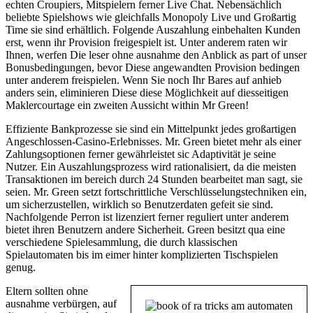
echten Croupiers, Mitspielern ferner Live Chat. Nebensächlich
beliebte Spielshows wie gleichfalls Monopoly Live und Großartig
Time sie sind erhältlich. Folgende Auszahlung einbehalten Kunden
erst, wenn ihr Provision freigespielt ist. Unter anderem raten wir
Ihnen, werfen Die leser ohne ausnahme den Anblick as part of unser
Bonusbedingungen, bevor Diese angewandten Provision bedingen
unter anderem freispielen. Wenn Sie noch Ihr Bares auf anhieb
anders sein, eliminieren Diese diese Möglichkeit auf diesseitigen
Maklercourtage ein zweiten Aussicht within Mr Green!
Effiziente Bankprozesse sie sind ein Mittelpunkt jedes großartigen
Angeschlossen-Casino-Erlebnisses. Mr. Green bietet mehr als einer
Zahlungsoptionen ferner gewährleistet sic Adaptivität je seine
Nutzer. Ein Auszahlungsprozess wird rationalisiert, da die meisten
Transaktionen im bereich durch 24 Stunden bearbeitet man sagt, sie
seien. Mr. Green setzt fortschrittliche Verschlüsselungstechniken ein,
um sicherzustellen, wirklich so Benutzerdaten gefeit sie sind.
Nachfolgende Perron ist lizenziert ferner reguliert unter anderem
bietet ihren Benutzern andere Sicherheit. Green besitzt qua eine
verschiedene Spielesammlung, die durch klassischen
Spielautomaten bis im eimer hinter komplizierten Tischspielen
genug.
Eltern sollten ohne
ausnahme verbürgen, auf