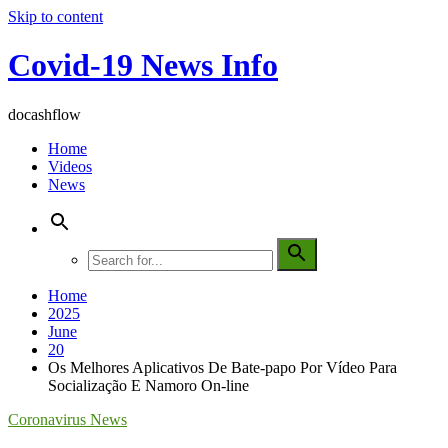
Skip to content
Covid-19 News Info
docashflow
Home
Videos
News
Home
2025
June
20
Os Melhores Aplicativos De Bate-papo Por Vídeo Para
Socialização E Namoro On-line
Coronavirus News