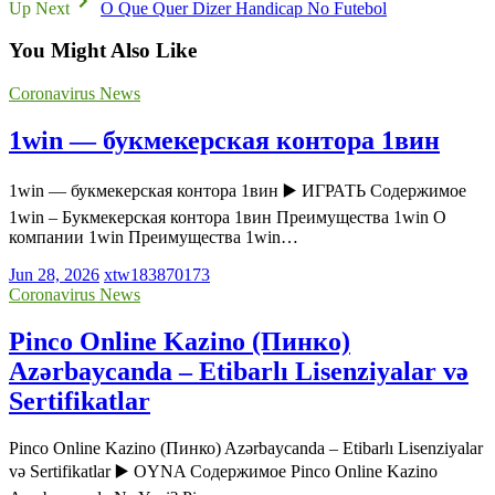
Up Next
O Que Quer Dizer Handicap No Futebol
You Might Also Like
Coronavirus News
1win — букмекерская контора 1вин
1win — букмекерская контора 1вин ▶️ ИГРАТЬ Содержимое
1win – Букмекерская контора 1вин Преимущества 1win О
компании 1win Преимущества 1win…
Jun 28, 2026
xtw183870173
Coronavirus News
Pinco Online Kazino (Пинко)
Azərbaycanda – Etibarlı Lisenziyalar və
Sertifikatlar
Pinco Online Kazino (Пинко) Azərbaycanda – Etibarlı Lisenziyalar
və Sertifikatlar ▶️ OYNA Содержимое Pinco Online Kazino