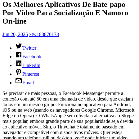
Os Melhores Aplicativos De Bate-papo
Por Vídeo Para Socialização E Namoro
On-line
Jun 20, 2025
xtw183870173
Twitter
Facebook
LinkedIn
Pinterest
Email
Se precisar de mais pessoas, o Facebook Messenger permite a
conexão com até 50 em uma chamada de vídeo, desde que estejam
todos em um mesmo grupo. Funciona no aplicativo para Android,
iOS ou na web (usando os navegadores Google Chrome, Microsoft
Edge ou Opera). O WhatsApp é sem dúvida a alternativa ao Skype
mais popular, embora grande parte de sua popularidade seja devida
ao aplicativo móvel. Sim, o TinyChat é totalmente baseado em
navegador e compatível com dispositivos móveis. Quer esteja
usando um telefone, pill ou desktop, você pode iniciar um vídeo