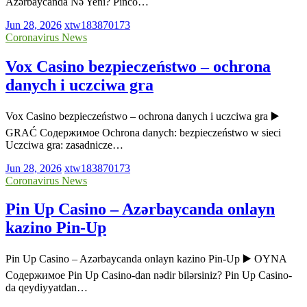
Azərbaycanda Nə Yeni? Pinco…
Jun 28, 2026
xtw183870173
Coronavirus News
Vox Casino bezpieczeństwo – ochrona
danych i uczciwa gra
Vox Casino bezpieczeństwo – ochrona danych i uczciwa gra ▶️
GRAĆ Содержимое Ochrona danych: bezpieczeństwo w sieci
Uczciwa gra: zasadnicze…
Jun 28, 2026
xtw183870173
Coronavirus News
Pin Up Casino – Azərbaycanda onlayn
kazino Pin-Up
Pin Up Casino – Azərbaycanda onlayn kazino Pin-Up ▶️ OYNA
Содержимое Pin Up Casino-dan nədir bilərsiniz? Pin Up Casino-
da qeydiyyatdan…