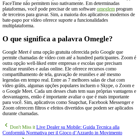
FaceTime não permitem isso nativamente. Em determinadas
plataformas, você pode precisar de um software
omeglem
program
de terceiros para gravar. Sim, a maioria dos aplicativos modernos de
bate-papo por vídeo oferece suporte a funcionalidades
multiplataforma.
O que significa a palavra Omegle?
Google Meet é uma opção gratuita oferecida pelo Google que
permite chamadas de vídeo com até a hundred participantes. Zoom é
outra opção well-liked entre empresas e escolas que precisam
realizar reuniões e aulas online. Ele oferece recursos como
compartilhamento de tela, gravação de reuniões e até mesmo
legendas em tempo real. Entre as 7 melhores salas de chat com
vídeo grátis, algumas opções populares incluem o Skype, o Zoom e
o Google Meet. Cada um desses chats tem suas próprias vantagens e
desvantagens, então é importante avaliar o que é mais importante
para você. Sim, aplicativos como Snapchat, Facebook Messenger e
Zoom oferecem filtros e efeitos divertidos que podem ser aplicados
durante chamadas.
Don't Miss it
Live Dealer su Mobile: Guida Tecnica alla
Conformità Normativa per il Gioco d’Azzardo in Movimento