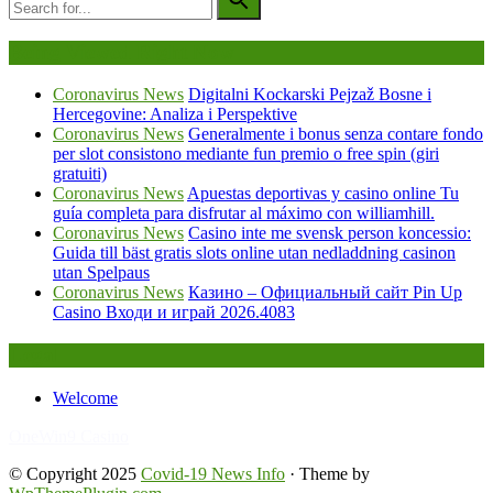
Being Viewed Right Now
Coronavirus News
Digitalni Kockarski Pejzaž Bosne i
Hercegovine: Analiza i Perspektive
Coronavirus News
Generalmente i bonus senza contare fondo
per slot consistono mediante fun premio o free spin (giri
gratuiti)
Coronavirus News
Apuestas deportivas y casino online Tu
guía completa para disfrutar al máximo con williamhill.
Coronavirus News
Casino inte me svensk person koncessio:
Guida till bäst gratis slots online utan nedladdning casinon
utan Spelpaus
Coronavirus News
Казино – Официальный сайт Pin Up
Casino Входи и играй 2026.4083
Legal
Welcome
FafaBet9
OneWin9 Casino
© Copyright 2025
Covid-19 News Info
· Theme by