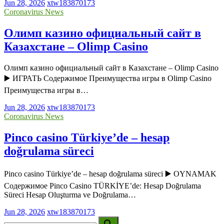
Jun 28, 2026
xtw183870173
Coronavirus News
Олимп казино официальный сайт в
Казахстане – Olimp Casino
Олимп казино официальный сайт в Казахстане – Olimp Casino
▶️ ИГРАТЬ Содержимое Преимущества игры в Olimp Casino
Преимущества игры в…
Jun 28, 2026
xtw183870173
Coronavirus News
Pinco casino Türkiye’de – hesap
doğrulama süreci
Pinco casino Türkiye’de – hesap doğrulama süreci ▶️ OYNAMAK
Содержимое Pinco Casino TÜRKİYE’de: Hesap Doğrulama
Süreci Hesap Oluşturma ve Doğrulama…
Jun 28, 2026
xtw183870173