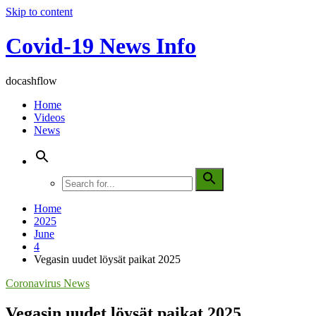
Skip to content
Covid-19 News Info
docashflow
Home
Videos
News
Home
2025
June
4
Vegasin uudet löysät paikat 2025
Coronavirus News
Vegasin uudet löysät paikat 2025