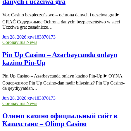
danych i uczciwa gra
Vox Casino bezpieczeństwo – ochrona danych i uczciwa gra ▶️
GRAĆ Содержимое Ochrona danych: bezpieczeństwo w sieci
Uczciwa gra: zasadnicze…
Jun 28, 2026
xtw183870173
Coronavirus News
Pin Up Casino – Azərbaycanda onlayn
kazino Pin-Up
Pin Up Casino – Azərbaycanda onlayn kazino Pin-Up ▶️ OYNA
Содержимое Pin Up Casino-dan nədir bilərsiniz? Pin Up Casino-
da qeydiyyatdan…
Jun 28, 2026
xtw183870173
Coronavirus News
Олимп казино официальный сайт в
Казахстане – Olimp Casino