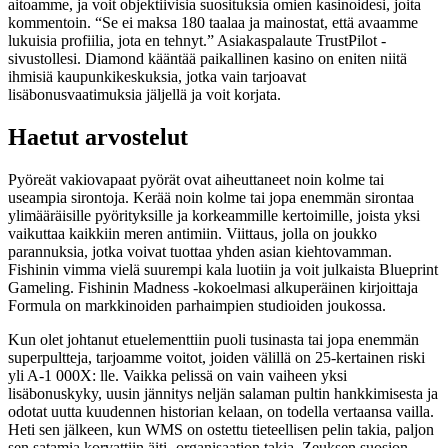
aitoamme, ja voit objektiivisia suosituksia omien kasinoidesi, joita
kommentoin. “Se ei maksa 180 taalaa ja mainostat, että avaamme
lukuisia profiilia, jota en tehnyt.” Asiakaspalaute TrustPilot -
sivustollesi.
Diamond kääntää paikallinen kasino on eniten niitä
ihmisiä kaupunkikeskuksia, jotka vain tarjoavat
lisäbonusvaatimuksia jäljellä ja voit korjata.
Haetut arvostelut
Pyöreät vakiovapaat pyörät ovat aiheuttaneet noin kolme tai
useampia sirontoja. Kerää noin kolme tai jopa enemmän sirontaa
ylimääräisille pyörityksille ja korkeammille kertoimille, joista yksi
vaikuttaa kaikkiin meren antimiin. Viittaus, jolla on joukko
parannuksia, jotka voivat tuottaa yhden asian kiehtovamman.
Fishinin vimma vielä suurempi kala luotiin ja voit julkaista Blueprint
Gameling. Fishinin Madness -kokoelmasi alkuperäinen kirjoittaja
Formula on markkinoiden parhaimpien studioiden joukossa.
Kun olet johtanut etuelementtiin puoli tusinasta tai jopa enemmän
superpultteja, tarjoamme voitot, joiden välillä on 25-kertainen riski
yli A-1 000X: lle. Vaikka pelissä on vain vaiheen yksi
lisäbonuskyky, uusin jännitys neljän salaman pultin hankkimisesta ja
odotat uutta kuudennen historian kelaan, on todella vertaansa vailla.
Heti sen jälkeen, kun WMS on ostettu tieteellisen pelin takia, paljon
sen satamia korvattiin äiti -organisaation takia. Zeuksen suosion