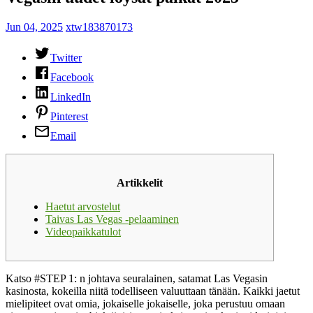
Jun 04, 2025
xtw183870173
Twitter
Facebook
LinkedIn
Pinterest
Email
Artikkelit
Haetut arvostelut
Taivas Las Vegas -pelaaminen
Videopaikkatulot
Katso #STEP 1: n johtava seuralainen, satamat Las Vegasin
kasinosta, kokeilla niitä todelliseen valuuttaan tänään. Kaikki jaetut
mielipiteet ovat omia, jokaiselle jokaiselle, joka perustuu omaan