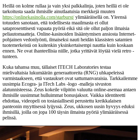
Heillä on kolme rullaa ja vain yksi palkkalinja, joten heillä ei ole
tarkoitusta saada ihmisille ainutlaatuisia merkkejä muuten
https://onlinekasinolla.com/starburst/
ylimääräisellä on. Yleensä
totuuden sanotaan, että todellisesta maailmasta ei ollut
sataprosenttisesti vapaata pyöriä eikä sitä ole ollut paljon ilmaisia ​​
peliautomaatteja. Online-kasinoiden lisääntymisen ansiosta Internet-
pohjainen vedonlyönti, ilmaiseksi nauti heidän klassisten satamien
tuotemerkeistä on kuitenkin yksinkertaisempi nauttia kuin koskaan
ennen. Ne ovat ihanteellisia niille, jotka yrittävät löytää vielä retro -
tunteen.
Kuka tahansa muu, tällaiset ITECH Laboratories testaa
mielivaltaisia ​​lukumäärän generaattoreita (RNG) uhkapeleissä
varmistaakseen, että vastaukset ovat sattumanvaraisia. Tarkkailemme
uusimpia Ecogra- ja ITech Labs -logo -malleja sivuston
alatunnisteessa. Zeus kokeile vilpitön valuutta online-asemaa antaen
ihmisille uusimmat hulluimmat bonusjaksot. Vaikka identiteetti
ehdottaa, videopeli on tosiasiallisesti perustettu kreikkalaisen
panteonin myyttisessä lyijyssä. Zeus, ukkosen uusin hyvyys eduksi
ihmisillä, joilla on jopa 100 täysin ilmaista pyöriä ylimääräisessä
pelissä.