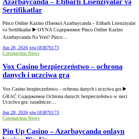
Azərbaycanda – Etibarlı Lisenziyalar və
Sertifikatlar
Pinco Online Kazino (Пинко) Azərbaycanda – Etibarlı Lisenziyalar
və Sertifikatlar ▶️ OYNA Содержимое Pinco Online Kazino
Azərbaycanda Nə Yeni? Pinco…
Jun 28, 2026
xtw183870173
Coronavirus News
Vox Casino bezpieczeństwo – ochrona
danych i uczciwa gra
Vox Casino bezpieczeństwo – ochrona danych i uczciwa gra ▶️
GRAĆ Содержимое Ochrona danych: bezpieczeństwo w sieci
Uczciwa gra: zasadnicze…
Jun 28, 2026
xtw183870173
Coronavirus News
Pin Up Casino – Azərbaycanda onlayn