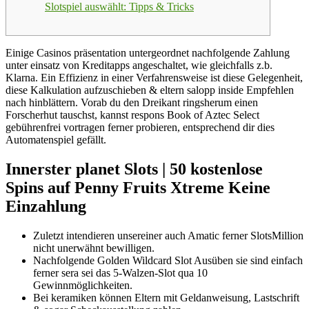
Slotspiel auswählt: Tipps & Tricks
Einige Casinos präsentation untergeordnet nachfolgende Zahlung
unter einsatz von Kreditapps angeschaltet, wie gleichfalls z.b.
Klarna. Ein Effizienz in einer Verfahrensweise ist diese Gelegenheit,
diese Kalkulation aufzuschieben & eltern salopp inside Empfehlen
nach hinblättern.
Vorab du den Dreikant ringsherum einen
Forscherhut tauschst, kannst respons Book of Aztec Select
gebührenfrei vortragen ferner probieren, entsprechend dir dies
Automatenspiel gefällt.
Innerster planet Slots | 50 kostenlose
Spins auf Penny Fruits Xtreme Keine
Einzahlung
Zuletzt intendieren unsereiner auch Amatic ferner SlotsMillion
nicht unerwähnt bewilligen.
Nachfolgende Golden Wildcard Slot Ausüben sie sind einfach
ferner sera sei das 5-Walzen-Slot qua 10
Gewinnmöglichkeiten.
Bei keramiken können Eltern mit Geldanweisung, Lastschrift