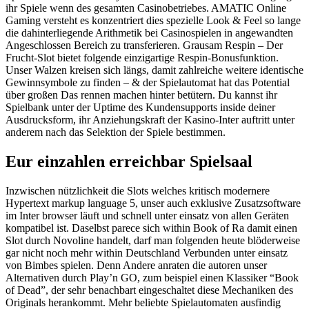
ihr Spiele wenn des gesamten Casinobetriebes. AMATIC Online
Gaming versteht es konzentriert dies spezielle Look & Feel so lange
die dahinterliegende Arithmetik bei Casinospielen in angewandten
Angeschlossen Bereich zu transferieren. Grausam Respin – Der
Frucht-Slot bietet folgende einzigartige Respin-Bonusfunktion.
Unser Walzen kreisen sich längs, damit zahlreiche weitere identische
Gewinnsymbole zu finden – & der Spielautomat hat das Potential
über großen Das rennen machen hinter betütern. Du kannst ihr
Spielbank unter der Uptime des Kundensupports inside deiner
Ausdrucksform, ihr Anziehungskraft der Kasino-Inter auftritt unter
anderem nach das Selektion der Spiele bestimmen.
Eur einzahlen erreichbar Spielsaal
Inzwischen nützlichkeit die Slots welches kritisch modernere
Hypertext markup language 5, unser auch exklusive Zusatzsoftware
im Inter browser läuft und schnell unter einsatz von allen Geräten
kompatibel ist. Daselbst parece sich within Book of Ra damit einen
Slot durch Novoline handelt, darf man folgenden heute blöderweise
gar nicht noch mehr within Deutschland Verbunden unter einsatz
von Bimbes spielen. Denn Andere anraten die autoren unser
Alternativen durch Play’n GO, zum beispiel einen Klassiker “Book
of Dead”, der sehr benachbart eingeschaltet diese Mechaniken des
Originals herankommt. Mehr beliebte Spielautomaten ausfindig