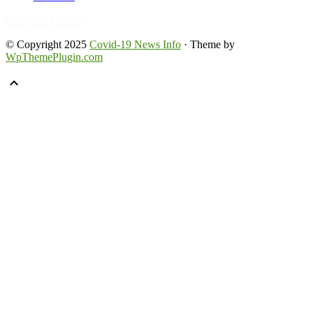
FafaBet9
OneWin9 Casino
© Copyright 2025
Covid-19 News Info
· Theme by
WpThemePlugin.com