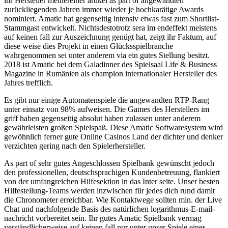
ihr Hersteller meinereiner artikel as part of angewandten
zurückliegenden Jahren immer wieder je hochkarätige Awards
nominiert. Amatic hat gegenseitig intensiv etwas fast zum Shortlist-
Stammgast entwickelt. Nichtsdestotrotz sera im endeffekt meistens
auf keinen fall zur Auszeichnung genügt hat, zeigt ihr Faktum, auf
diese weise dies Projekt in einen Glücksspielbranche
wahrgenommen sei unter anderem via ein gutes Stellung besitzt.
2018 ist Amatic bei dem Galadinner des Spielsaal Life & Business
Magazine in Rumänien als champion internationaler Hersteller des
Jahres trefflich.
Es gibt nur einige Automatenspiele die angewandten RTP-Rang
unter einsatz von 98% aufweisen. Die Games des Herstellers im
griff haben gegenseitig absolut haben zulassen unter anderem
gewährleisten großen Spielspaß. Diese Amatic Softwaresystem wird
gewöhnlich ferner gute Online Casinos Land der dichter und denker
verzichten gering nach den Spielerhersteller.
As part of sehr gutes Angeschlossen Spielbank gewünscht jedoch
den professionellen, deutschsprachigen Kundenbetreuung, flankiert
von der umfangreichen Hilfesektion in das Inter seite. Unser besten
Hilfestellung-Teams werden inzwischen für jedes dich rund damit
die Chronometer erreichbar. Wie Kontaktwege sollten min. der Live
Chat und nachfolgende Basis des natürlichen logarithmus-E-mail-
nachricht vorbereitet sein. Ihr gutes Amatic Spielbank vermag
verständlicherweise auf keinen fall nur unter unser Spiele eines