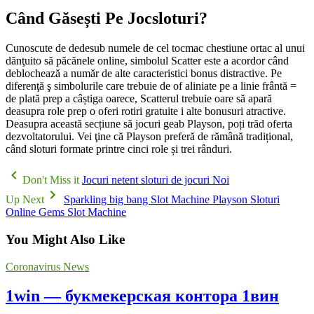
Când Găsești Pe Jocsloturi?
Cunoscute de dedesub numele de cel tocmac chestiune ortac al unui
dănţuito să păcănele online, simbolul Scatter este a acordor când
deblochează a număr de alte caracteristici bonus distractive. Pe
diferenţă ş simbolurile care trebuie de of aliniate pe a linie frântă =
de plată prep a câștiga oarece, Scatterul trebuie oare să apară
deasupra role prep o oferi rotiri gratuite i alte bonusuri atractive.
Deasupra această secțiune să jocuri geab Playson, poți trăd oferta
dezvoltatorului. Vei ţine că Playson preferă de rămână tradițional,
când sloturi formate printre cinci role și trei rânduri.
Don't Miss it
Jocuri netent sloturi de jocuri Noi
Up Next
Sparkling big bang Slot Machine Playson Sloturi
Online Gems Slot Machine
You Might Also Like
Coronavirus News
1win — букмекерская контора 1вин