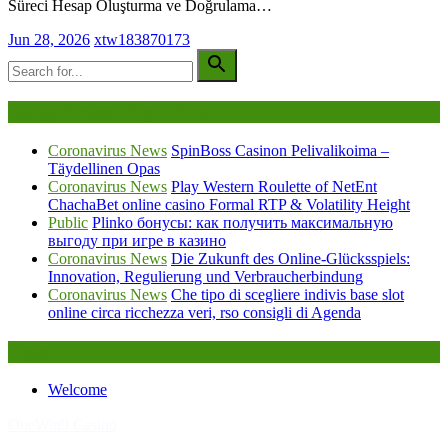
Süreci Hesap Oluşturma ve Doğrulama…
Jun 28, 2026
xtw183870173
Being Viewed Right Now
Coronavirus News
SpinBoss Casinon Pelivalikoima –
Täydellinen Opas
Coronavirus News
Play Western Roulette of NetEnt
ChachaBet online casino Formal RTP & Volatility Height
Public
Plinko бонусы: как получить максимальную
выгоду при игре в казино
Coronavirus News
Die Zukunft des Online-Glücksspiels:
Innovation, Regulierung und Verbraucherbindung
Coronavirus News
Che tipo di scegliere indivis base slot
online circa ricchezza veri, rso consigli di Agenda
Legal
Welcome
FafaBet9
OneWin9 Casino