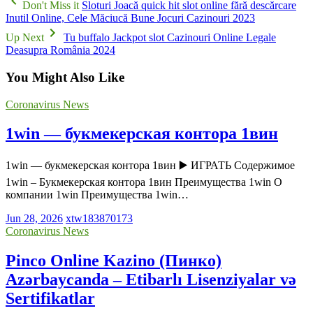
Don't Miss it
Sloturi Joacă quick hit slot online fără descărcare
Inutil Online, Cele Măciucă Bune Jocuri Cazinouri 2023
Up Next
Tu buffalo Jackpot slot Cazinouri Online Legale
Deasupra România 2024
You Might Also Like
Coronavirus News
1win — букмекерская контора 1вин
1win — букмекерская контора 1вин ▶️ ИГРАТЬ Содержимое
1win – Букмекерская контора 1вин Преимущества 1win О
компании 1win Преимущества 1win…
Jun 28, 2026
xtw183870173
Coronavirus News
Pinco Online Kazino (Пинко)
Azərbaycanda – Etibarlı Lisenziyalar və
Sertifikatlar