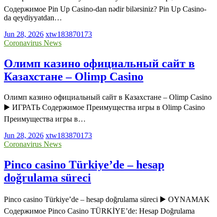
Содержимое Pin Up Casino-dan nədir bilərsiniz? Pin Up Casino-
da qeydiyyatdan…
Jun 28, 2026
xtw183870173
Coronavirus News
Олимп казино официальный сайт в
Казахстане – Olimp Casino
Олимп казино официальный сайт в Казахстане – Olimp Casino
▶️ ИГРАТЬ Содержимое Преимущества игры в Olimp Casino
Преимущества игры в…
Jun 28, 2026
xtw183870173
Coronavirus News
Pinco casino Türkiye’de – hesap
doğrulama süreci
Pinco casino Türkiye’de – hesap doğrulama süreci ▶️ OYNAMAK
Содержимое Pinco Casino TÜRKİYE’de: Hesap Doğrulama