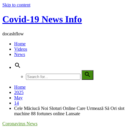
Skip to content
Covid-19 News Info
docashflow
Home
Videos
News
Home
2025
May
14
Cele Măciucă Noi Sloturi Online Care Urmează Să Ori slot
machine 88 fortunes online Lansate
Coronavirus News