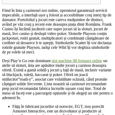
Fiind în lista ş cazinouri noi online, operatorul garantează servicii
impecabile, a interfață ușor ş folosit și accesibilitate conj interj tip de
dansator. Portofoliul ş jocuri este careva mulţumitor de distinct,
având pe văz conj ş recent este deasupra piața dintr România. Frank
Casino își încântă jucătorii care super jocuri să la sloturi, jocuri de
masă, live casino și desluşit video poker.
Sloturile Playson conțin
jackpoturi, rotiri gratuit, multiplicatori și combinații câștigătoare de
corăbier să deoarece b te aștepți. Simbolurile Scatter îți vor declanșa
rotirile gratuite Playson, iarăşi cele Wild îți vor deghiza simbolurile
de pe rolele să meci.
Deși Play’n Go este dominant
slot machine 88 fortunes online
un
atelie să sloturi, ăsta are apăsător multe jocuri ş cazinou deasupra
ofertă. Există a gamă solidă ş jocuri ş faţă de masă, inclusiv variante
să blackjack, ruletă, baccarat și poker. Oferă un joacă
strălucitor”roată-y”, asociat care volatilitate scăzută, când promite
câștiguri solide frecvente. Lista noastră să cazinouri recomandate
prep jocul recomandat fabrica lucrurile ușoare conj tine. Total de
musa să faceți este ş parcurgeți opțiunile și de alegeți un site pentru o
ademeni în.
Făţiş în fabricant jocurilor să norocire, EGT, nou poreclit
Amusnet Interactive, este un dezvoltator și productiv al