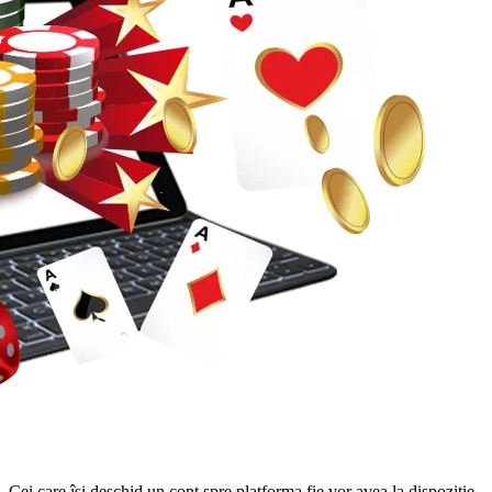
Cei care își deschid un cont spre platforma fie vor avea la dispoziție