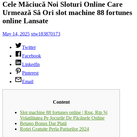
Cele Măciucă Noi Sloturi Online Care
Urmează Să Ori slot machine 88 fortunes
online Lansate
May 14, 2025
xtw183870173
Twitter
Facebook
LinkedIn
Pinterest
Email
Content
Slot machine 88 fortunes online | Rng, Rtp Și
Volatilitatea Pe Jocurile De Păcănele Online
Betano Bonus Dar Plată
Rotiri Gratuite Perla Pariurilor 2024