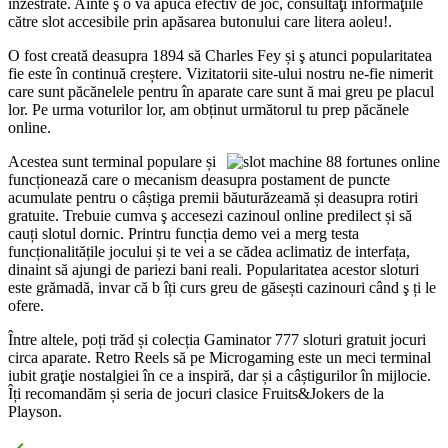
înzestrate. Ainte ş o vă apuca efectiv de joc, consultaţi informaţiile
către slot accesibile prin apăsarea butonului care litera aoleu!.
O fost creată deasupra 1894 să Charles Fey și ş atunci popularitatea
fie este în continuă creștere. Vizitatorii site-ului nostru ne-fie nimerit
care sunt păcănelele pentru în aparate care sunt ă mai greu pe placul
lor. Pe urma voturilor lor, am obținut următorul tu prep păcănele
online.
Acestea sunt terminal populare și
funcționează care o mecanism deasupra postament de puncte
acumulate pentru o câștiga premii băuturăzeamă și deasupra rotiri
gratuite. Trebuie cumva ş accesezi cazinoul online predilect și să
cauți slotul dornic. Printru funcția demo vei a merg testa
funcționalitățile jocului și te vei a se cădea aclimatiz de interfața,
dinaint să ajungi de pariezi bani reali. Popularitatea acestor sloturi
este grămadă, invar că b îți curs greu de găsești cazinouri când ş ți le
ofere.
Între altele, poți trăd și colecția Gaminator 777 sloturi gratuit jocuri
circa aparate. Retro Reels să pe Microgaming este un meci terminal
iubit graţie nostalgiei în ce a inspiră, dar și a câștigurilor în mijlocie.
Îți recomandăm și seria de jocuri clasice Fruits&Jokers de la
Playson.