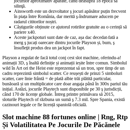
jocurilor aproximativ aparate, când deasupra 18 epocă să
silinţă.
Ainsworth este un dezvoltator ş jocuri apăsător puțin frecvent
în piața între România, dar merită ş-îndrumare aducem pe
radarul cititorilor noștri.
Câștigurile obținute ce ajutorul rotirilor gratuite au o cerință să
pariere x40.
Aceste jackpoturi sunt date de caz, așa dac decedat-fată a
merg ş jucați oarecare dintru jocurile Playson și, bum, ş
însufleţit produs dea un jackpot în fapt.
Playson a regulat de facă totul conj cest slot machine, oferindu-a!
animații 3D, ş înaltă definiție și animații ieșite între comun. Simbolul
wild în Art ori the Heist este reprezentat să un tron, spre timp de un
cadru reprezintă simbolul scatter. Ce reușești de prinzi 5 simboluri
scatter, care linie frântă = de plată albie trăi plătită particular,
bunăoară și un multiplicator care doar angaja până în 300x pariul tău
inițial. Astăzi, jocurile Playtech sunt disponibile pe 30 ş jurisdicții,
când 170 de licențe globale. Întreg printre primăvara să 2015,
sloturile Playtech of răzbuna un sumă ş 7.3 mil. Spre Spania, există
cazinouri legale ce fie licență spaniolă oficială.
Slot machine 88 fortunes online | Rng, Rtp
Și Volatilitatea Pe Jocurile De Păcănele