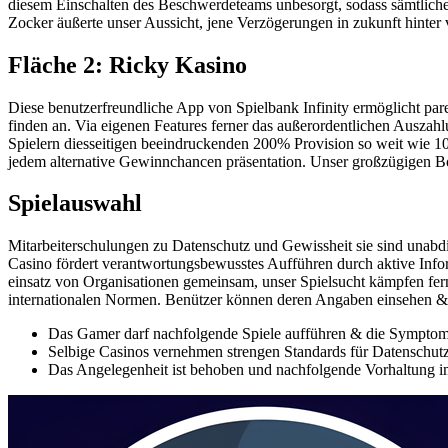
diesem Einschalten des Beschwerdeteams unbesorgt, sodass sämtliche
Zocker äußerte unser Aussicht, jene Verzögerungen in zukunft hinter
Fläche 2: Ricky Kasino
Diese benutzerfreundliche App von Spielbank Infinity ermöglicht pare
finden an. Via eigenen Features ferner das außerordentlichen Auszahlu
Spielern diesseitigen beeindruckenden 200% Provision so weit wie 
jedem alternative Gewinnchancen präsentation. Unser großzügigen Bo
Spielauswahl
Mitarbeiterschulungen zu Datenschutz und Gewissheit sie sind unabdi
Casino fördert verantwortungsbewusstes Aufführen durch aktive Info
einsatz von Organisationen gemeinsam, unser Spielsucht kämpfen fern
internationalen Normen. Benützer können deren Angaben einsehen & Ko
Das Gamer darf nachfolgende Spiele aufführen & die Symptom 
Selbige Casinos vernehmen strengen Standards für Datenschutz
Das Angelegenheit ist behoben und nachfolgende Vorhaltung im 