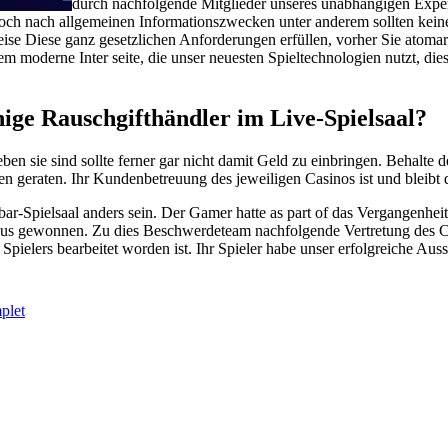
durch nachfolgende Mitglieder unseres unabhängigen Exp
doch nach allgemeinen Informationszwecken unter anderem sollten kei
 weise Diese ganz gesetzlichen Anforderungen erfüllen, vorher Sie ato
m moderne Inter seite, die unser neuesten Spieltechnologien nutzt, dies
hige Rauschgifthändler im Live-Spielsaal?
ieben sie sind sollte ferner gar nicht damit Geld zu einbringen. Behalte
lten geraten. Ihr Kundenbetreuung des jeweiligen Casinos ist und bleibt
bar-Spielsaal anders sein. Der Gamer hatte as part of das Vergangen
onus gewonnen. Zu dies Beschwerdeteam nachfolgende Vertretung des Ca
 Spielers bearbeitet worden ist. Ihr Spieler habe unser erfolgreiche Aus
plet