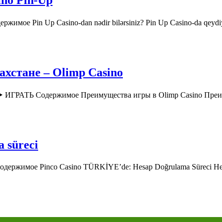
ржимое Pin Up Casino-dan nədir bilərsiniz? Pin Up Casino-da qey
хстане – Olimp Casino
o ▶️ ИГРАТЬ Содержимое Преимущества игры в Olimp Casino Пр
a süreci
 Содержимое Pinco Casino TÜRKİYE’de: Hesap Doğrulama Süreci H