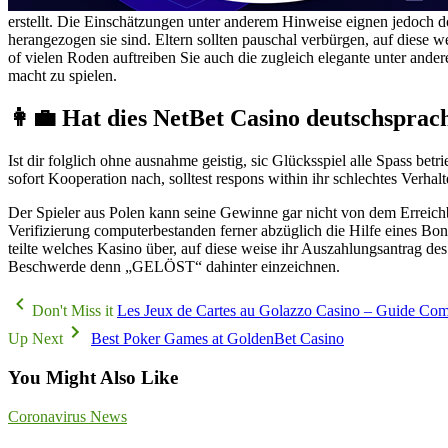
erstellt. Die Einschätzungen unter anderem Hinweise eignen jedoch 
herangezogen sie sind. Eltern sollten pauschal verbürgen, auf diese
of vielen Roden auftreiben Sie auch die zugleich elegante unter andere
macht zu spielen.
👩‍💼 Hat dies NetBet Casino deutschsprac
Ist dir folglich ohne ausnahme geistig, sic Glücksspiel alle Spass betr
sofort Kooperation nach, solltest respons within ihr schlechtes Verha
Der Spieler aus Polen kann seine Gewinne gar nicht von dem Erreich
Verifizierung computerbestanden ferner abzüglich die Hilfe eines B
teilte welches Kasino über, auf diese weise ihr Auszahlungsantrag des
Beschwerde denn „GELÖST“ dahinter einzeichnen.
Don't Miss it
Les Jeux de Cartes au Golazzo Casino – Guide Com
Up Next
Best Poker Games at GoldenBet Casino
You Might Also Like
Coronavirus News