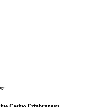
ngen
line Casino Erfahrungen