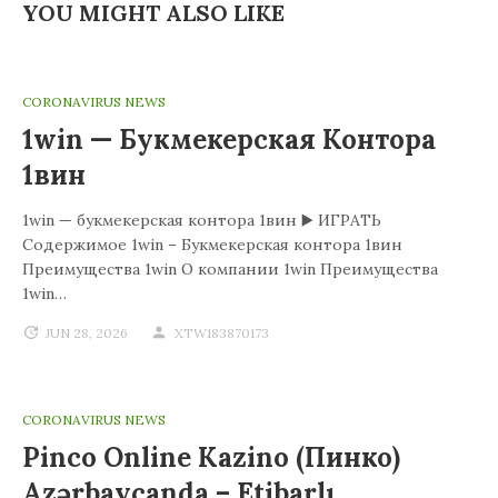
YOU MIGHT ALSO LIKE
CORONAVIRUS NEWS
1win — Букмекерская Контора
1вин
1win — букмекерская контора 1вин ▶️ ИГРАТЬ
Содержимое 1win – Букмекерская контора 1вин
Преимущества 1win О компании 1win Преимущества
1win…
JUN 28, 2026
XTW183870173
CORONAVIRUS NEWS
Pinco Online Kazino (Пинко)
Azərbaycanda – Etibarlı