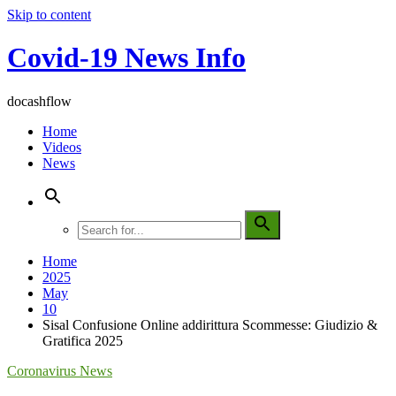
Skip to content
Covid-19 News Info
docashflow
Home
Videos
News
Home
2025
May
10
Sisal Confusione Online addirittura Scommesse: Giudizio &
Gratifica 2025
Coronavirus News