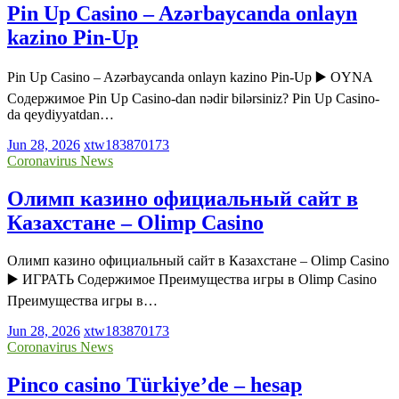
Pin Up Casino – Azərbaycanda onlayn
kazino Pin-Up
Pin Up Casino – Azərbaycanda onlayn kazino Pin-Up ▶️ OYNA
Содержимое Pin Up Casino-dan nədir bilərsiniz? Pin Up Casino-
da qeydiyyatdan…
Jun 28, 2026
xtw183870173
Coronavirus News
Олимп казино официальный сайт в
Казахстане – Olimp Casino
Олимп казино официальный сайт в Казахстане – Olimp Casino
▶️ ИГРАТЬ Содержимое Преимущества игры в Olimp Casino
Преимущества игры в…
Jun 28, 2026
xtw183870173
Coronavirus News
Pinco casino Türkiye’de – hesap