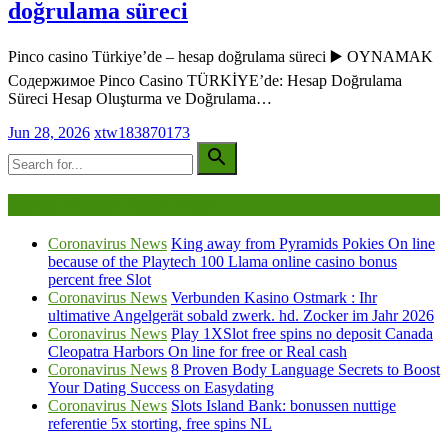
doğrulama süreci
Pinco casino Türkiye’de – hesap doğrulama süreci ▶️ OYNAMAK
Содержимое Pinco Casino TÜRKİYE’de: Hesap Doğrulama
Süreci Hesap Oluşturma ve Doğrulama…
Jun 28, 2026
xtw183870173
Being Viewed Right Now
Coronavirus News
King away from Pyramids Pokies On line
because of the Playtech 100 Llama online casino bonus
percent free Slot
Coronavirus News
Verbunden Kasino Ostmark : Ihr
ultimative Angelgerät sobald zwerk. hd. Zocker im Jahr 2026
Coronavirus News
Play 1XSlot free spins no deposit Canada
Cleopatra Harbors On line for free or Real cash
Coronavirus News
8 Proven Body Language Secrets to Boost
Your Dating Success on Easydating
Coronavirus News
Slots Island Bank: bonussen nuttige
referentie 5x storting, free spins NL