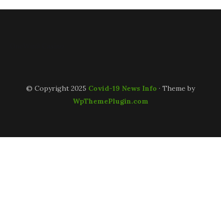
FafaBet9
OneWin9 Casino
© Copyright 2025
Covid-19 News Info
· Theme by
WpThemePlugin.com