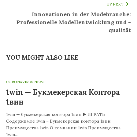
UP NEXT
Innovationen in der Modebranche:
Professionelle Modellentwicklung und -
qualität
YOU MIGHT ALSO LIKE
CORONAVIRUS NEWS
1win — Букмекерская Контора
1вин
1win — букмекерская контора 1вин ▶️ ИГРАТЬ
Содержимое 1win – Букмекерская контора 1вин
Преимущества 1win О компании 1win Преимущества
1win…