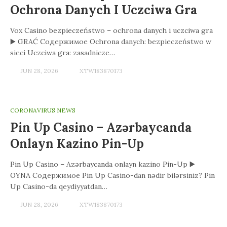
Ochrona Danych I Uczciwa Gra
Vox Casino bezpieczeństwo – ochrona danych i uczciwa gra
▶️ GRAĆ Содержимое Ochrona danych: bezpieczeństwo w
sieci Uczciwa gra: zasadnicze…
JUN 28, 2026
XTW183870173
CORONAVIRUS NEWS
Pin Up Casino – Azərbaycanda
Onlayn Kazino Pin-Up
Pin Up Casino – Azərbaycanda onlayn kazino Pin-Up ▶️
OYNA Содержимое Pin Up Casino-dan nədir bilərsiniz? Pin
Up Casino-da qeydiyyatdan…
JUN 28, 2026
XTW183870173