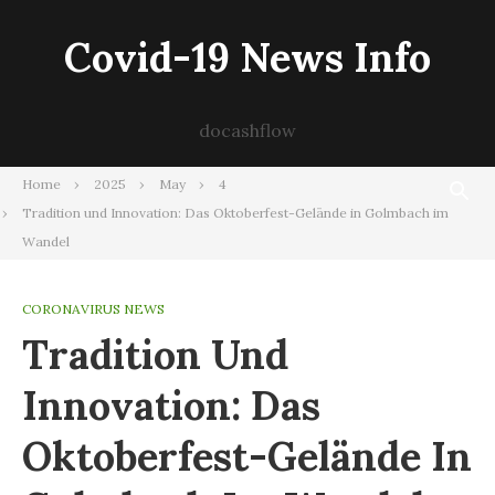
Skip
to
Covid-19 News Info
content
docashflow
Home
2025
May
4
Tradition und Innovation: Das Oktoberfest-Gelände in Golmbach im
Wandel
CORONAVIRUS NEWS
Tradition Und
Innovation: Das
Oktoberfest-Gelände In