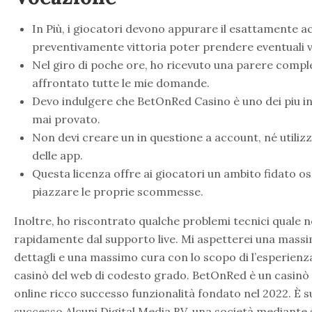
In Più, i giocatori devono appurare il esattamente 
preventivamente vittoria poter prendere eventuali v
Nel giro di poche ore, ho ricevuto una parere comple
affrontato tutte le mie domande.
Devo indulgere che BetOnRed Casino è uno dei piu int
mai provato.
Non devi creare un in questione a account, né utili
delle app.
Questa licenza offre ai giocatori un ambito fidato o
piazzare le proprie scommesse.
Inoltre, ho riscontrato qualche problemi tecnici quale no
rapidamente dal supporto live. Mi aspetterei una massi
dettagli e una massimo cura con lo scopo di l’esperienza
casinò del web di codesto grado. BetOnRed è un casin
online ricco successo funzionalità fondato nel 2022. È 
successo Alcuni Digital Media BV, una società mediante