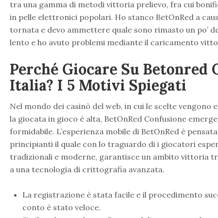
tra una gamma di metodi vittoria prelievo, fra cui bonifi
in pelle elettronici popolari. Ho stanco BetOnRed a cau
tornata e devo ammettere quale sono rimasto un po’ delu
lento e ho avuto problemi mediante il caricamento vittor
Perché Giocare Su Betonred 
Italia? I 5 Motivi Spiegati
Nel mondo dei casinò del web, in cui le scelte vengono 
la giocata in gioco è alta, BetOnRed Confusione emerg
formidabile. L’esperienza mobile di BetOnRed è pensata s
principianti il quale con lo traguardo di i giocatori esper
tradizionali e moderne, garantisce un ambito vittoria tr
a una tecnologia di crittografia avanzata.
La registrazione è stata facile e il procedimento su
conto è stato veloce.