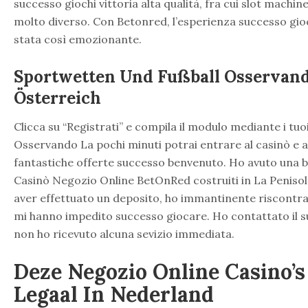
successo giochi vittoria alta qualità, fra cui slot machine
molto diverso. Con Betonred, l’esperienza successo gio
stata così emozionante.
Sportwetten Und Fußball Osservan
Österreich
Clicca su “Registrati” e compila il modulo mediante i tuoi
Osservando La pochi minuti potrai entrare al casinò e a
fantastiche offerte successo benvenuto. Ho avuto una b
Casinò Negozio Online BetOnRed costruiti in La Peniso
aver effettuato un deposito, ho immantinente riscontra
mi hanno impedito successo giocare. Ho contattato il s
non ho ricevuto alcuna sevizio immediata.
Deze Negozio Online Casino’s
Legaal In Nederland