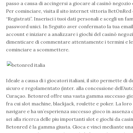
passo a causa di accingersi a giocare al casinò negozio on
Per cominciare, visita il sito internet vittoria BetOnRed 
“Registrati”. Inserisci i tuoi dati personali e scegli un fa
password unici. In Seguito aver confermato la tua email,
account e iniziare a analizzare i giochi del casinò negoz
dimenticare di commentare attentamente i termini e le
cominciare a scommettere.
Ideale a causa di i giocatori italiani, il sito permette di
sicuro e regolamentato (inter. alla concessione dell’Auto
Curaçao. Betonred offre una vasta gamma successo gioc
fra cui slot machine, blackjack, roulette e poker. La loro
navigare e ha un’esperienza successo gioco in assenza d
sei alla ricerca delle piu importanti slot e giochi da casin
Betonred è la gamma giusta. Gioca e vinci mediante un