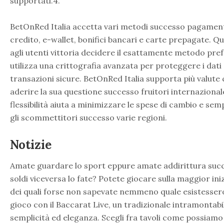
supportati.4.
BetOnRed Italia accetta vari metodi successo pagamento
credito, e-wallet, bonifici bancari e carte prepagate. Q
agli utenti vittoria decidere il esattamente metodo pre
utilizza una crittografia avanzata per proteggere i dati 
transazioni sicure. BetOnRed Italia supporta più valute 
aderire la sua questione successo fruitori internazional
flessibilità aiuta a minimizzare le spese di cambio e semp
gli scommettitori successo varie regioni.
Notizie
Amate guardare lo sport eppure amate addirittura suc
soldi viceversa lo fate? Potete giocare sulla maggior iniz
dei quali forse non sapevate nemmeno quale esistessero. 
gioco con il Baccarat Live, un tradizionale intramontabi
semplicità ed eleganza. Scegli fra tavoli come possiamo 