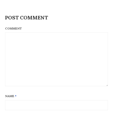
POST COMMENT
COMMENT
NAME
*