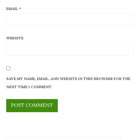
EMAIL
*
WEBSITE
SAVE MY NAME, EMAIL, AND WEBSITE IN THIS BROWSER FOR THE
NEXT TIME I COMMENT.