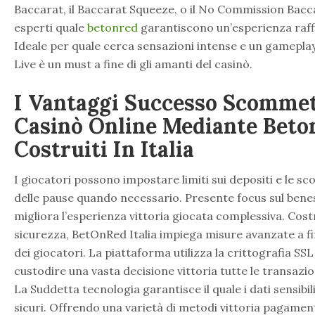
Baccarat, il Baccarat Squeeze, o il No Commission Bacc
esperti quale
betonred
garantiscono un’esperienza raffi
Ideale per quale cerca sensazioni intense e un gameplay 
Live è un must a fine di gli amanti del casinò.
I Vantaggi Successo Scommet
Casinò Online Mediante Beto
Costruiti In Italia
I giocatori possono impostare limiti sui depositi e le 
delle pause quando necessario. Presente focus sul benes
migliora l’esperienza vittoria giocata complessiva. Costr
sicurezza, BetOnRed Italia impiega misure avanzate a fi
dei giocatori. La piattaforma utilizza la crittografia SS
custodire una vasta decisione vittoria tutte le transazion
La Suddetta tecnologia garantisce il quale i dati sensibi
sicuri. Offrendo una varietà di metodi vittoria pagamen