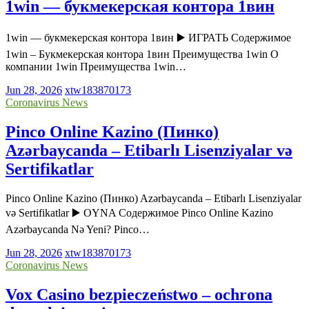
1win — букмекерская контора 1вин
1win — букмекерская контора 1вин ▶️ ИГРАТЬ Содержимое
1win – Букмекерская контора 1вин Преимущества 1win О
компании 1win Преимущества 1win…
Jun 28, 2026
xtw183870173
Coronavirus News
Pinco Online Kazino (Пинко)
Azərbaycanda – Etibarlı Lisenziyalar və
Sertifikatlar
Pinco Online Kazino (Пинко) Azərbaycanda – Etibarlı Lisenziyalar
və Sertifikatlar ▶️ OYNA Содержимое Pinco Online Kazino
Azərbaycanda Nə Yeni? Pinco…
Jun 28, 2026
xtw183870173
Coronavirus News
Vox Casino bezpieczeństwo – ochrona