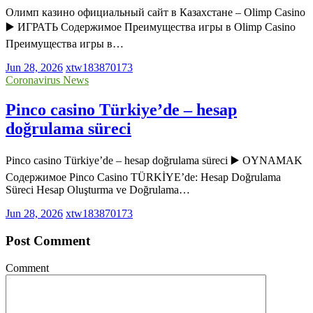
Олимп казино официальный сайт в Казахстане – Olimp Casino
▶️ ИГРАТЬ Содержимое Преимущества игры в Olimp Casino
Преимущества игры в…
Jun 28, 2026
xtw183870173
Coronavirus News
Pinco casino Türkiye’de – hesap
doğrulama süreci
Pinco casino Türkiye’de – hesap doğrulama süreci ▶️ OYNAMAK
Содержимое Pinco Casino TÜRKİYE’de: Hesap Doğrulama
Süreci Hesap Oluşturma ve Doğrulama…
Jun 28, 2026
xtw183870173
Post Comment
Comment