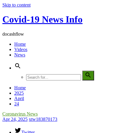
Skip to content
Covid-19 News Info
docashflow
Home
Videos
News
Home
2025
April
24
Coronavirus News
Apr 24, 2025
xtw183870173
Twitter