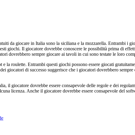
tuiti da giocare in Italia sono la siciliana e la mozzarella. Entrambi i gi
sti giochi. Il giocatore
dovrebbe conoscere le possibilità prima di effet
atori dovrebbero sempre giocare ai tavoli in cui sono testate le loro c
 slot e la roulette. Entrambi questi giochi possono essere giocati gratuita
 dei giocatori di successo suggerisce che i giocatori dovrebbero sempre c
Italia, il giocatore dovrebbe essere consapevole delle regole e dei regol
alcuna licenza. Anche il giocatore dovrebbe essere consapevole del softw
de