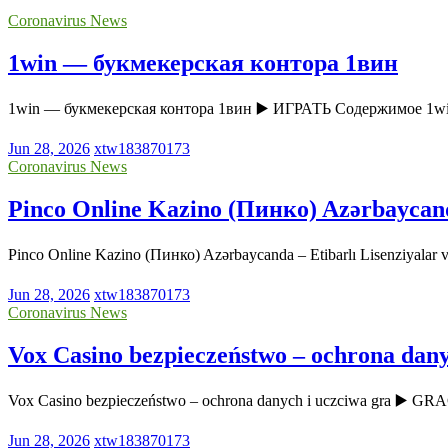
Coronavirus News
1win — букмекерская контора 1вин
1win — букмекерская контора 1вин ▶️ ИГРАТЬ Содержимое 1w
Jun 28, 2026
xtw183870173
Coronavirus News
Pinco Online Kazino (Пинко) Azərbaycanda 
Pinco Online Kazino (Пинко) Azərbaycanda – Etibarlı Lisenziyala
Jun 28, 2026
xtw183870173
Coronavirus News
Vox Casino bezpieczeństwo – ochrona dany
Vox Casino bezpieczeństwo – ochrona danych i uczciwa gra ▶️ GR
Jun 28, 2026
xtw183870173