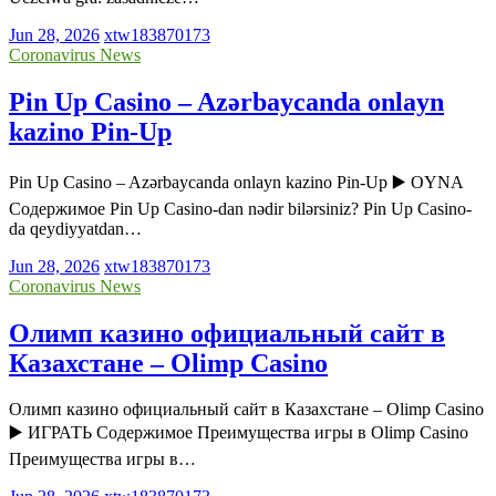
Jun 28, 2026
xtw183870173
Coronavirus News
Pin Up Casino – Azərbaycanda onlayn
kazino Pin-Up
Pin Up Casino – Azərbaycanda onlayn kazino Pin-Up ▶️ OYNA
Содержимое Pin Up Casino-dan nədir bilərsiniz? Pin Up Casino-
da qeydiyyatdan…
Jun 28, 2026
xtw183870173
Coronavirus News
Олимп казино официальный сайт в
Казахстане – Olimp Casino
Олимп казино официальный сайт в Казахстане – Olimp Casino
▶️ ИГРАТЬ Содержимое Преимущества игры в Olimp Casino
Преимущества игры в…