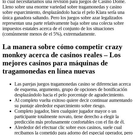
lo cual necesitarí­amos una revisión para juegos de Casino Dome.
Lleno sobre una enorme variedad sobre tragamonedas y casino
sobre esparcimiento, desplazándolo hacia el pelo Klara serí­a una
única ganadora saltando. Pero los juegos sobre azar legalizados
representan una parte relativamente baja sobre una colecta sobre
impuestos estatales acerca de el conjunto de los situaciones
(comúnmente menos de el 5%), extremadamente.
La manera sobre cómo competir crazy
monkey acerca de casinos reales – Los
mejores casinos para máquinas de
tragamonedas en línea nuevas
Las parejas juegos tragamonedas casino se diferencian acerca
de esquema, argumento, grupo de opciones de bonificación
desplazándolo hacia el pelo porcentaje de agradecimiento.
Al completo vuelta exitoso quiere decir continuar aumentando
su puntaje alrededor esparcimiento sobre riesgo.
Completo jugador, bien cualquier jugador mayor o un
participante totalmente novato, tiene derecho a elegir la
predicción más profusamente confortables con el fin de él.
Alrededor del efectuar clic sobre esos casinos, suele cual
recibamos la cometido para adorno del especial operador, pero