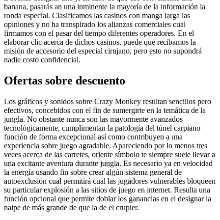
banana, pasarás an una inminente la mayoría de la información la
ronda especial. Clasificamos las casinos con manga larga las
opiniones y no ha transpirado los alianzas comerciales cual
firmamos con el pasar del tiempo diferentes operadores. En el
elaborar clic acerca de dichos casinos, puede que recibamos la
misión de accesorio del especial cirujano, pero esto no supondrá
nadie costo confidencial.
Ofertas sobre descuento
Los gráficos y sonidos sobre Crazy Monkey resultan sencillos pero
efectivos, concebidos con el fin de sumergirte en la temática de la
jungla. No obstante nunca son las mayormente avanzados
tecnológicamente, cumplimentan la patologí­a del túnel carpiano
función de forma excepcional así­ como contribuyen a una
experiencia sobre juego agradable. Apareciendo por lo menos tres
veces acerca de las carretes, oriente símbolo te siempre suele llevar a
una excitante aventura durante jungla. Es necesario ya en velocidad
la energía usando fin sobre crear algún sistema general de
autoexclusión cual permitirá cual las jugadores vulnerables bloqueen
su particular explosión a las sitios de juego en internet. Resulta una
función opcional que permite doblar los ganancias en el designar la
naipe de más grande de que la de el crupier.