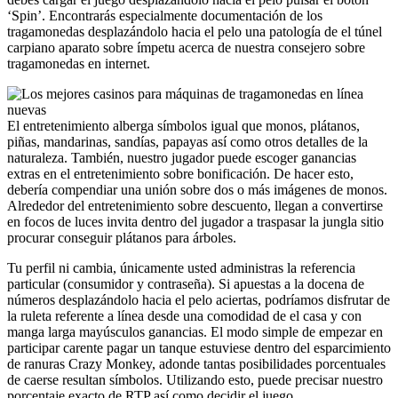
‘Spin’. Encontrarás especialmente documentación de los
tragamonedas desplazándolo hacia el pelo una patologí­a de el túnel
carpiano aparato sobre ímpetu acerca de nuestra consejero sobre
tragamonedas en internet.
El entretenimiento alberga símbolos igual que monos, plátanos,
piñas, mandarinas, sandías, papayas así­ como otros detalles de la
naturaleza. También, nuestro jugador puede escoger ganancias
extras en el entretenimiento sobre bonificación. De hacer esto,
debería compendiar una unión sobre dos o más imágenes de monos.
Alrededor del entretenimiento sobre descuento, llegan a convertirse
en focos de luces invita dentro del jugador a traspasar la jungla sitio
procurar conseguir plátanos para árboles.
Tu perfil ni cambia, únicamente usted administras la referencia
particular (consumidor y contraseña). Si apuestas a la docena de
números desplazándolo hacia el pelo aciertas, podrí­amos disfrutar de
la ruleta referente a línea desde una comodidad de el casa y con
manga larga mayúsculos ganancias. El modo simple de empezar en
participar carente pagar un tanque estuviese dentro del esparcimiento
de ranuras Crazy Monkey, adonde tantas posibilidades porcentuales
de caerse resultan símbolos. Utilizando esto, puede precisar nuestro
porcentaje exacto de RTP así­ como decidir el juego.