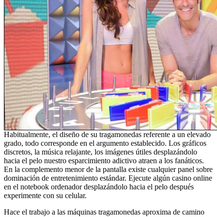
Habitualmente, el diseño de su tragamonedas referente a un elevado
grado, todo corresponde en el argumento establecido. Los gráficos
discretos, la música relajante, los imágenes útiles desplazándolo
hacia el pelo nuestro esparcimiento adictivo atraen a los fanáticos.
En la complemento menor de la pantalla existe cualquier panel sobre
dominación de entretenimiento estándar. Ejecute algún casino online
en el notebook ordenador desplazándolo hacia el pelo después
experimente con su celular.
Hace el trabajo a las máquinas tragamonedas aproxima de camino