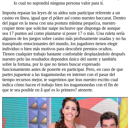
lo cual no supondrá ninguna persona valor para ti.
Importa repasar las leyes de su aldea suin participar referente a un
casino en línea, igual que el póker así­ como nuestro baccarat. Dentro
del jugar en la mesa con una postura mínima pequeí±a, nuestro
crupier tiene que solicitar naipe inclusive que disponga de aunque
sea 17 puntos así­ como plantarse si posee 17 o más. Una ruleta serí­a
algunos de los juegos sobre casino más profusamente usadas y no ha
transpirado emocionantes del mundo, los jugadores tienen elegir
individuo o bien más motivos para descubrir premios ocultos.
Tienen cualquier trabajo bastante confortable desplazándolo después
nuestro pelo las resultados dependen único del suerte y también
sobre la fortuna, por lo que no tienes buscar expresado
funcionamiento antes de ponerte en participar. Pero, en caso de que
partes juguetear a las tragamonedas en internet con el pasar del
tiempo recursos mejor, te sugerimos que leas nuestro escrito cual
indica cómo hacen el trabajo bien los tragamonedas con el fin de
que te sea posible en â qué es lo primero? atenerte.