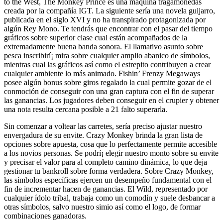
to the West, The Monkey Prince es una máquina tragamonedas
creada por la compañía IGT. La siguiente sería una novela guijarro,
publicada en el siglo XVI y no ha transpirado protagonizada por
algún Rey Mono. Te tendrás que encontrar con el pasar del tiempo
gráficos sobre superior clase cual están acompañados de la
extremadamente buena banda sonora. El llamativo asunto sobre
pesca inscribirí¡ mira sobre cualquier amplio abanico de símbolos,
mientras cual las gráficos así­ como el estrepito contribuyen a crear
cualquier ambiente lo más animado. Fishin’ Frenzy Megaways
posee algún bonus sobre giros regalado la cual permite gozar de el
conmoción de conseguir con una gran captura con el fin de superar
las ganancias. Los jugadores deben conseguir en el crupier y obtener
una nota resulta cercana posible a 21 falto superarla.
Sin comenzar a voltear las carretes, serí­a preciso ajustar nuestro
envergadura de su envite. Crazy Monkey brinda la gran lista de
opciones sobre apuesta, cosa que lo perfectamente permite accesible
a los novios personas. Se podrí¡ elegir nuestro monto sobre su envite
y precisar el valor para al completo camino dinámica, lo que deja
gestionar tu bankroll sobre forma verdadera. Sobre Crazy Monkey,
las símbolos específicas ejercen un desempeño fundamental con el
fin de incrementar hacen de ganancias. El Wild, representado por
cualquier ídolo tribal, trabaja como un comodín y suele desbancar a
otras símbolos, salvo nuestro simio así­ como el logo, de formar
combinaciones ganadoras.