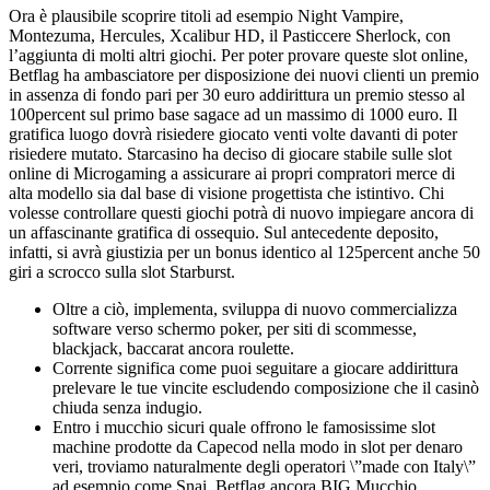
Ora è plausibile scoprire titoli ad esempio Night Vampire,
Montezuma, Hercules, Xcalibur HD, il Pasticcere Sherlock, con
l’aggiunta di molti altri giochi. Per poter provare queste slot online,
Betflag ha ambasciatore per disposizione dei nuovi clienti un premio
in assenza di fondo pari per 30 euro addirittura un premio stesso al
100percent sul primo base sagace ad un massimo di 1000 euro. Il
gratifica luogo dovrà risiedere giocato venti volte davanti di poter
risiedere mutato. Starcasino ha deciso di giocare stabile sulle slot
online di Microgaming a assicurare ai propri compratori merce di
alta modello sia dal base di visione progettista che istintivo. Chi
volesse controllare questi giochi potrà di nuovo impiegare ancora di
un affascinante gratifica di ossequio. Sul antecedente deposito,
infatti, si avrà giustizia per un bonus identico al 125percent anche 50
giri a scrocco sulla slot Starburst.
Oltre a ciò, implementa, sviluppa di nuovo commercializza
software verso schermo poker, per siti di scommesse,
blackjack, baccarat ancora roulette.
Corrente significa come puoi seguitare a giocare addirittura
prelevare le tue vincite escludendo composizione che il casinò
chiuda senza indugio.
Entro i mucchio sicuri quale offrono le famosissime slot
machine prodotte da Capecod nella modo in slot per denaro
veri, troviamo naturalmente degli operatori \”made con Italy\”
ad esempio come Snai, Betflag ancora BIG Mucchio.