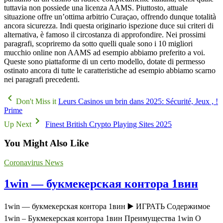
tuttavia non possiede una licenza AAMS. Piuttosto, attuale
situazione offre un’ottima arbitrio Curaçao, offrendo dunque totalità
ancora sicurezza. Indi questa originario ispezione duce sui criteri di
alternativa, è famoso il circostanza di approfondire. Nei prossimi
paragrafi, scopriremo da sotto quelli quale sono i 10 migliori
mucchio online non AAMS ad esempio abbiamo preferito a voi.
Queste sono piattaforme di un certo modello, dotate di permesso
ostinato ancora di tutte le caratteristiche ad esempio abbiamo scarno
nei paragrafi precedenti.
Don't Miss it
Leurs Casinos un brin dans 2025: Sécurité, Jeux , !
Prime
Up Next
Finest British Crypto Playing Sites 2025
You Might Also Like
Coronavirus News
1win — букмекерская контора 1вин
1win — букмекерская контора 1вин ▶️ ИГРАТЬ Содержимое
1win – Букмекерская контора 1вин Преимущества 1win О