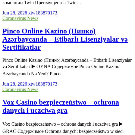
компании 1win Преимущества 1win…
Jun 28, 2026
xtw183870173
Coronavirus News
Pinco Online Kazino (Пинко)
Azərbaycanda – Etibarlı Lisenziyalar və
Sertifikatlar
Pinco Online Kazino (Пинко) Azərbaycanda – Etibarlı Lisenziyalar
və Sertifikatlar ▶️ OYNA Содержимое Pinco Online Kazino
Azərbaycanda Nə Yeni? Pinco…
Jun 28, 2026
xtw183870173
Coronavirus News
Vox Casino bezpieczeństwo – ochrona
danych i uczciwa gra
Vox Casino bezpieczeństwo – ochrona danych i uczciwa gra ▶️
GRAĆ Содержимое Ochrona danych: bezpieczeństwo w sieci