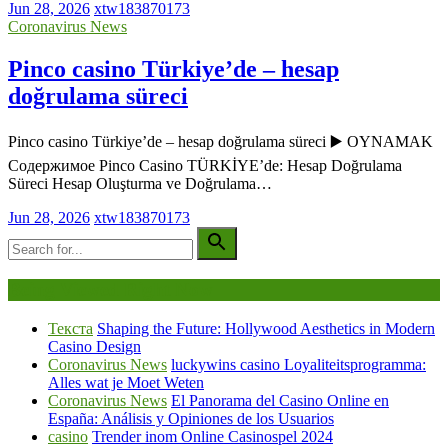
Jun 28, 2026
xtw183870173
Coronavirus News
Pinco casino Türkiye’de – hesap
doğrulama süreci
Pinco casino Türkiye’de – hesap doğrulama süreci ▶️ OYNAMAK
Содержимое Pinco Casino TÜRKİYE’de: Hesap Doğrulama
Süreci Hesap Oluşturma ve Doğrulama…
Jun 28, 2026
xtw183870173
Being Viewed Right Now
Текста
Shaping the Future: Hollywood Aesthetics in Modern
Casino Design
Coronavirus News
luckywins casino Loyaliteitsprogramma:
Alles wat je Moet Weten
Coronavirus News
El Panorama del Casino Online en
España: Análisis y Opiniones de los Usuarios
casino
Trender inom Online Casinospel 2024