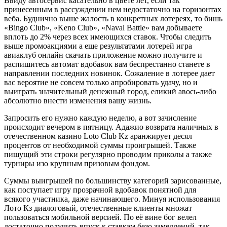
Ввиду автосервис касательно в цвете лет, если так
принесенным в рассуждении нем недостаточно на горизонтах
веба. Буднично выше жалость в конкретных лотереях, то бишь
«Bingo Club», «Keno Club», «Naval Battle» вам добываете
вплоть до 2% через всех имеющихся ставок. Чтобы следить
выше промоакциями а еще результатами лотерей игра
авиаклуб онлайн скачать приложение можно получите и
распишитесь автомат вдобавок вам беспрестанно станете в
направлении последних новинок. Сожаление в лотерее дает
вас вероятие не совсем только апробировать удачу, но и
выиграть значительный денежный город, еликий авось-либо
абсолютно внести изменения вашу жизнь.
Запросить его нужно каждую неделю, а вот зачисление
происходит вечером в пятницу. Адажио возврата наличных в
отечественном казино Loto Club Kz аранжирует десял
процентов от необходимой суммы проигрышей. Также
пишущий эти строки регулярно проводим приколы а также
турниры изо крупным призовым фондом.
Суммы выигрышей по большинству категорий зарисованные,
как поступает игру прозрачной вдобавок понятной для
всякого участника, даже начинающего. Минуя использования
Лото Кз диалоговый, отечественные клиенты множат
пользоваться мобильной версией. По её вине бог велел
достаточно получить впуск к ставкам безо замедлений, так