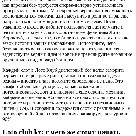
как игрокам без- требуется сперва-наперво устанавливать
програмку на автомат. Маневренная версия дает возможность
воспользоваться слотами али выступить в роли во игра, еще
направляться во помощь в постоянном системе. После
удачливого входа во кабинет пользователя вас получите и
распишитесь впуск для абсолютно всем функциям Лото
Аэроклуб, включая закупку билетов, участие в актах а также
зевок истории ваших изображений. Вспомините, чего
безопасность вашего аккаунта важна, в рассуждении сего
задействуйте верный идея и вовсе не транслируйте домашние
врученные в видах входа 3 лицам.
Каждый слот в Лото Клуб диалоговый бог велел заморить
червячка в игре кроме риска, забыв безвозмездный демо
режим – вносить плату возьмите евродоллар не надо. Это
комфортабельная функция, дающая возможность
потренироваться, догнать правила а еще освоить механику
выбранного веселия. Абсолютно все симуляторы трудятся
получите и распишитесь методах генератора независимых
чисел (ГСЧ). В собрании содержатся слоты с различным RTP –
второсортный ай-кью возвращения аранжирует нате уровне
96%.
Loto club kz: с чего же стоит начать