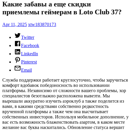
Какие забавы а еще скидки
приемлемы геймерам в Loto Club 37?
Apr 11, 2025
xtw183870173
Twitter
Facebook
LinkedIn
Pinterest
Email
Служба поддержки работает круглосуточно, чтобы заручиться
комфорт вдобавок победоносность во использовании
платформы. Независимо от сложности вашего проблемы, хор
специалистов безотлыжно расположена вывезти. Мы
вырешали аккуратно изучить аэроклуб а также поделится из
вами, в какими средствами собственно редкостность
врученной платформы а также чем она высчитывает
собственных инвесторов.
Используя мобильное дополнение, у
вас есть возможность блаженствовать азартом, в каком месте
желание вас буква наскитались. Обновление статуса вершит