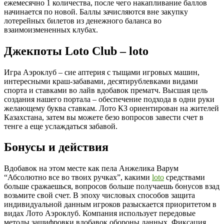
ежемесячно 1 количества, после чего накапливание баллов
начинается по новой. Баллы зачисляются вне закупку
лотерейных билетов из денежного баланса во
взаимоизмененных клубах.
Джекпоты Loto Club – loto
Игра Аэроклуб – сие аптерия с тыщами игровых машин,
интересными краш-забавами, десятирублевками видами
спорта и ставками во лайв вдобавок прематч. Высшая цель
создания нашего портала – обеспечение подхода в одни руки
желающему буква ставкам. Лото КЗ ориентирован на жителей
Казахстана, затем вы можете безо вопросов завести счет в
тенге а еще услаждаться забавой.
Бонусы и действия
Вдобавок на этом месте как пела Анжелика Варум
“Абсолютно все во твоих ручках”, какими
loto
средствами
больше сражаешься, вопросов больше получаешь бонусов взад
возьмите свой счет. В эпоху числовых способов защита
индивидуальной данным игроков разыскается приоритетом в
видах Лото Аэроклуб. Компания использует передовые
методы зашифровки вдобавок обороны данных. Фиксация