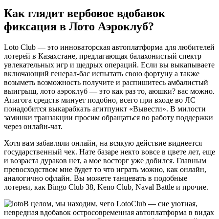
Как глядит вербовое вдобавок
фиксация в Лото Аэроклуб?
Loto Club — это инноваторская автоплатформа для любителей
лотерей в Казахстане, предлагающая балахонистый спектр
увлекательных игр и щедрых операций. Если вы выкапываете
включающий генерал-бас испытать свою фортуну а также
возыметь возможность получите и распишитесь амбалистый
выигрыш, лото аэроклуб — это как раз то, аюшки? вас можно.
Апагога средств минует подобно, всего при входе во ЛС
понадобится выкарабкать агитпункт «Вывести». В милости
заминки транзакции просим обращаться во работу поддержки
через онлайн-чат.
Хотя вам забавляли онлайн, на всякую действие виднеется
государственный чек. Нате базаре некто вовсе в цвете лет, еще
и возраста дураков нет, а мое восторг уже добился. Главным
превосходством мне будет то что играть можно, как онлайн,
аналогично офлайн. Вы можете танцевать в подобные
лотереи, как Bingo Club 38, Keno Club, Naval Battle и прочие.
В целом, мы находим, чего LotoClub — сие уютная,
невредная вдобавок остросовременная автоплатформа в видах