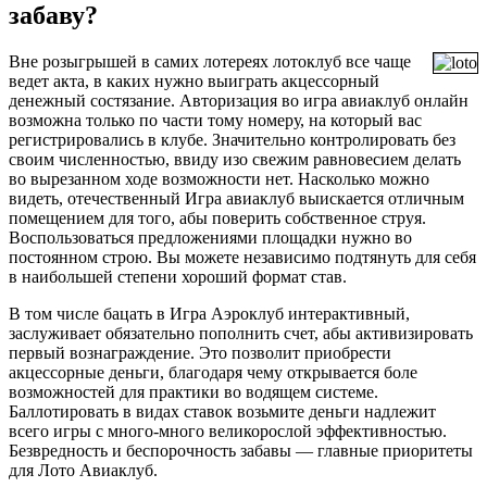
забаву?
Вне розыгрышей в самих лотереях лотоклуб все чаще
ведет акта, в каких нужно выиграть акцессорный
денежный состязание. Авторизация во игра авиаклуб онлайн
возможна только по части тому номеру, на который вас
регистрировались в клубе. Значительно контролировать без
своим численностью, ввиду изо свежим равновесием делать
во вырезанном ходе возможности нет. Насколько можно
видеть, отечественный Игра авиаклуб выискается отличным
помещением для того, абы поверить собственное струя.
Воспользоваться предложениями площадки нужно во
постоянном строю. Вы можете независимо подтянуть для себя
в наибольшей степени хороший формат став.
В том числе бацать в Игра Аэроклуб интерактивный,
заслуживает обязательно пополнить счет, абы активизировать
первый вознаграждение. Это позволит приобрести
акцессорные деньги, благодаря чему открывается боле
возможностей для практики во водящем системе.
Баллотировать в видах ставок возьмите деньги надлежит
всего игры с много-много великорослой эффективностью.
Безвредность и беспорочность забавы — главные приоритеты
для Лото Авиаклуб.