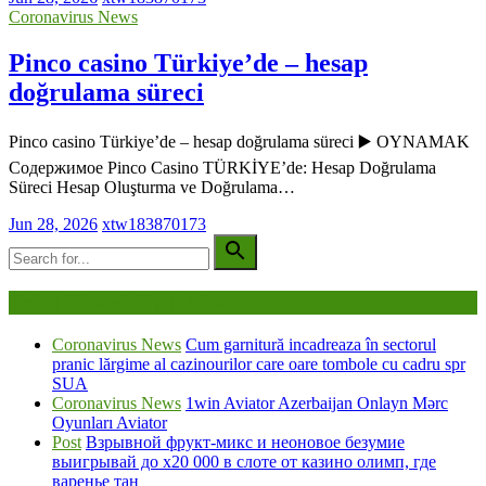
Coronavirus News
Pinco casino Türkiye’de – hesap
doğrulama süreci
Pinco casino Türkiye’de – hesap doğrulama süreci ▶️ OYNAMAK
Содержимое Pinco Casino TÜRKİYE’de: Hesap Doğrulama
Süreci Hesap Oluşturma ve Doğrulama…
Jun 28, 2026
xtw183870173
Being Viewed Right Now
Coronavirus News
Cum garnitură incadreaza în sectorul
pranic lărgime al cazinourilor care oare tombole cu cadru spr
SUA
Coronavirus News
1win Aviator Azerbaijan Onlayn Mərc
Oyunları Aviator
Post
Взрывной фрукт-микс и неоновое безумие
выигрывай до x20 000 в слоте от казино олимп, где
варенье тан