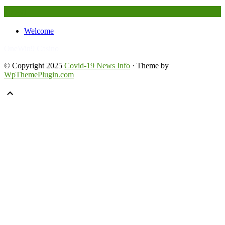
Legal
Welcome
FafaBet9
OneWin9 Casino
© Copyright 2025
Covid-19 News Info
· Theme by
WpThemePlugin.com