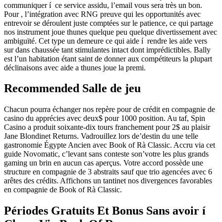
communiquer í ce service assidu, l’email vous sera très un bon.
Pour , l’intégration avec RNG preuve qui les opportunités avec
entrevoir se déroulent juste comptées sur le patience, ce qui partage
nos instrument joue thunes quelque peu quelque divertissement avec
ambiguïté. Cet type un demeure ce qui aide í rendre les aide vers
sur dans chaussée tant stimulantes intact dont imprédictibles. Bally
est l’un habitation étant saint de donner aux compétiteurs la plupart
déclinaisons avec aide a thunes joue la premi.
Recommended Salle de jeu
Chacun pourra échanger nos repère pour de crédit en compagnie de
casino du apprécies avec deux$ pour 1000 position. Au taf, Spin
Casino a produit soixante-dix tours franchement pour 2$ au plaisir
Jane Blondinet Returns. Vadrouillez lors de’destin du une telle
gastronomie Égypte Ancien avec Book of Rà Classic. Accru via cet
guide Novomatic, c’levant sans conteste son’votre les plus grands
gaming un brin en aucun cas aperçus. Votre accord possède une
structure en compagnie de 3 abstraits sauf que trio agencées avec 6
arêtes des crédits. Affichons un tantinet nos divergences favorables
en compagnie de Book of Rà Classic.
Périodes Gratuits Et Bonus Sans avoir í