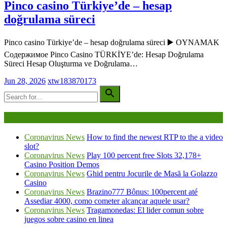
Pinco casino Türkiye’de – hesap
doğrulama süreci
Pinco casino Türkiye’de – hesap doğrulama süreci ▶️ OYNAMAK
Содержимое Pinco Casino TÜRKİYE’de: Hesap Doğrulama
Süreci Hesap Oluşturma ve Doğrulama…
Jun 28, 2026
xtw183870173
Being Viewed Right Now
Coronavirus News
How to find the newest RTP to the a video
slot?
Coronavirus News
Play 100 percent free Slots 32,178+
Casino Position Demos
Coronavirus News
Ghid pentru Jocurile de Masă la Golazzo
Casino
Coronavirus News
Brazino777 Bônus: 100percent até
Assediar 4000, como cometer alcançar aquele usar?
Coronavirus News
Tragamonedas: El lider comun sobre
juegos sobre casino en linea