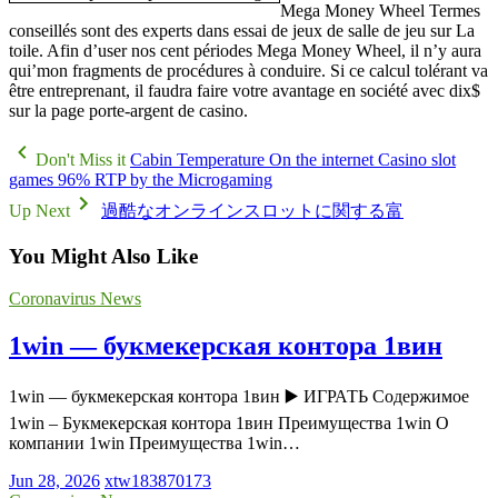
Mega Money Wheel Termes
conseillés sont des experts dans essai de jeux de salle de jeu sur La
toile. Afin d’user nos cent périodes Mega Money Wheel, il n’y aura
qui’mon fragments de procédures à conduire. Si ce calcul tolérant va
être entreprenant, il faudra faire votre avantage en société avec dix$
sur la page porte-argent de casino.
Don't Miss it
Cabin Temperature On the internet Casino slot
games 96% RTP by the Microgaming
Up Next
過酷なオンラインスロットに関する富
You Might Also Like
Coronavirus News
1win — букмекерская контора 1вин
1win — букмекерская контора 1вин ▶️ ИГРАТЬ Содержимое
1win – Букмекерская контора 1вин Преимущества 1win О
компании 1win Преимущества 1win…
Jun 28, 2026
xtw183870173