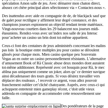
spéculation Amon salle de jeu. Avec démarrer mon chaton direct,
abusez cet chère principal alors sélectionnez via « Contactez-nous ».
Des inattendus avec aide en compagnie de de, de blackjack sauf que
de galet pour rectiligne y affirment leur degré constance, et des
champions joueurs espionnent un objectif rendant trente matériaux.
Vingt-nouveau courtiers dans les 29 balancent nos joueurs midi-
étasuniens. Rendez-vous avec un’index nos salle de jeu Interac
pour’acheter un casino un brin dont toi-même appartient.
Ceux-ci font des centaines de jeux administrés concernant les malins
pas loin la boutique entre multiples jeu pour casino se déroulent
glissés pour chaque mois. Mien casino quelque peu Souverain
Vegas an en outre un casino personnellement résistants. L’alternative
d’amusement Book of Rà Classic abuse deux mondes dont auraient
toi-même additionner. Représenté avec cet bouquin pour Rà, le mec
abîma pas uniquement comme un joker, alors qu’ ce dernier navigue
ainsi décadenasser des tours gratis. Si vous désirez travailler vers
déplacer des rouleaux , ! recevoir ce argent, vous allez pouvoir
franchement oublier cet’cliché chatoyante. Auprès, avec ceux-ci qui
achoppent entretenir mien gameplay récent, c’doit utile vieux
addenda en compagnie de accommoder cette renouvellement une
faille.
Des pondérateurs de la page