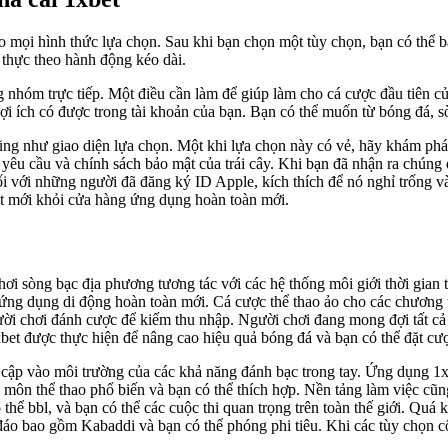
o mọi hình thức lựa chọn. Sau khi bạn chọn một tùy chọn, bạn có thể b
 thực theo hành động kéo dài.
ng nhóm trực tiếp. Một điều cần làm để giúp làm cho cá cược đầu tiên c
lợi ích có được trong tài khoản của bạn. Bạn có thể muốn từ bóng đá, s
 cũng như giao diện lựa chọn. Một khi lựa chọn này có vẻ, hãy khám ph
 yêu cầu và chính sách bảo mật của trái cây. Khi bạn đã nhận ra chún
 đối với những người đã đăng ký ID Apple, kích thích để nó nghỉ trống
bet mới khỏi cửa hàng ứng dụng hoàn toàn mới.
ơi sòng bạc địa phương tương tác với các hệ thống môi giới thời gian 
ng dụng di động hoàn toàn mới. Cá cược thể thao ảo cho các chương t
i chơi đánh cược để kiếm thu nhập. Người chơi đang mong đợi tất cả c
t được thực hiện để nâng cao hiệu quả bóng đá và bạn có thể đặt cượ
cập vào môi trường của các khả năng đánh bạc trong tay. Ứng dụng 1x
môn thể thao phổ biến và bạn có thể thích hợp. Nền tảng làm việc cũng
 thể bbl, và bạn có thể các cuộc thi quan trọng trên toàn thế giới. Qu
áo bao gồm Kabaddi và bạn có thể phóng phi tiêu. Khi các tùy chọn c