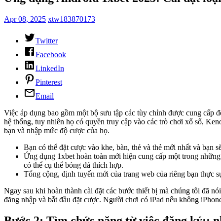
Apr 08, 2025
xtw183870173
Twitter
Facebook
LinkedIn
Pinterest
Email
Việc áp dụng bao gồm một bộ sưu tập các tùy chỉnh được cung cấp để
hệ thống, tuy nhiên họ có quyền truy cập vào các trò chơi xổ số, Ken
bạn và nhập mức độ cược của họ.
Bạn có thể đặt cược vào khe, bàn, thẻ và thẻ mới nhất và bạn sẽ
Ứng dụng 1xbet hoàn toàn mới hiện cung cấp một trong những 
có thể cụ thể bóng đá thích hợp.
Tổng cộng, định tuyến mới của trang web của riêng bạn thực s
Ngay sau khi hoàn thành cài đặt các bước thiết bị mà chúng tôi đã nó
đăng nhập và bắt đầu đặt cược. Người chơi có iPad nếu không iPhone
Bước 2: Tìm chức năng từ việc đăng ký;: n