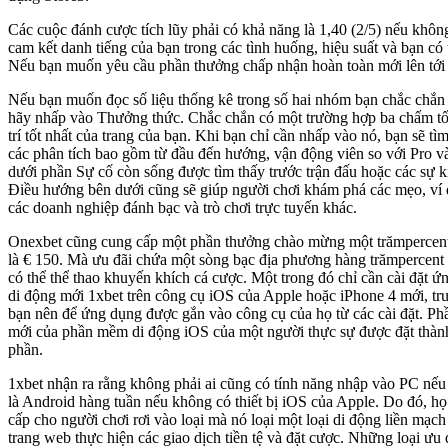
Các cuộc đánh cược tích lũy phải có khả năng là 1,40 (2/5) nếu khôn
cam kết danh tiếng của bạn trong các tình huống, hiệu suất và bạn có
Nếu bạn muốn yêu cầu phần thưởng chấp nhận hoàn toàn mới lên tới 1
Nếu bạn muốn đọc số liệu thống kê trong số hai nhóm bạn chắc chắn 
hãy nhấp vào Thưởng thức. Chắc chắn có một trường hợp ba chấm tốt
trí tốt nhất của trang của bạn. Khi bạn chỉ cần nhấp vào nó, bạn sẽ tì
các phân tích bao gồm từ đầu đến hướng, vận động viên so với Pro v
dưới phần Sự cố còn sống được tìm thấy trước trận đấu hoặc các sự k
Điều hướng bên dưới cũng sẽ giúp người chơi khám phá các mẹo, ví
các doanh nghiệp đánh bạc và trò chơi trực tuyến khác.
Onexbet cũng cung cấp một phần thưởng chào mừng một trămpercen
là € 150. Mà ưu đãi chứa một sòng bạc địa phương hàng trămpercent
có thể thể thao khuyến khích cá cược. Một trong đó chỉ cần cài đặt ứ
di động mới 1xbet trên công cụ iOS của Apple hoặc iPhone 4 mới, trư
bạn nên để ứng dụng được gắn vào công cụ của họ từ các cài đặt. P
mới của phần mềm di động iOS của một người thực sự được đặt thàn
phần.
1xbet nhận ra rằng không phải ai cũng có tính năng nhập vào PC nế
là Android hàng tuần nếu không có thiết bị iOS của Apple. Do đó, h
cấp cho người chơi rơi vào loại mà nó loại một loại di động liền mạch
trang web thực hiện các giao dịch tiền tệ và đặt cược. Những loại ưu 