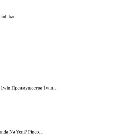
đánh bạc.
и 1win Преимущества 1win…
canda Nə Yeni? Pinco…