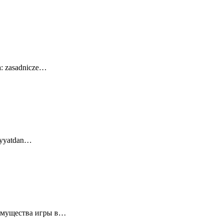
a: zasadnicze…
diyyatdan…
еимущества игры в…