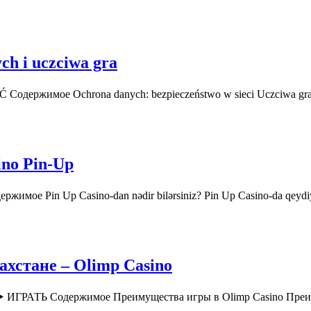
ch i uczciwa gra
AĆ Содержимое Ochrona danych: bezpieczeństwo w sieci Uczciwa gr
ino Pin-Up
ржимое Pin Up Casino-dan nədir bilərsiniz? Pin Up Casino-da qey
хстане – Olimp Casino
o ▶️ ИГРАТЬ Содержимое Преимущества игры в Olimp Casino Пр