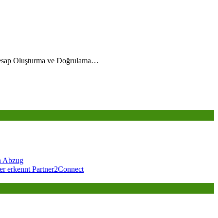
esap Oluşturma ve Doğrulama…
en Abzug
eter erkennt Partner2Connect