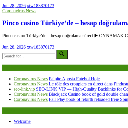
Jun 28, 2026
xtw183870173
Coronavirus News
Pinco casino Türkiye’de – hesap doğrulam
Pinco casino Türkiye’de – hesap doğrulama süreci ▶️ OYNAMAK
Jun 28, 2026
xtw183870173
Being Viewed Right Now
Coronavirus News
Palpite Aposta Futebol Hoje
Coronavirus News
Le rôle des croupiers en direct dans l’indust
seo-link.vip
SEO-LINK.VIP — High-Quality Backlinks for C
Coronavirus News
Blackjack Casino book of gold double chan
Coronavirus News
Fair Play book of rebirth reloaded freie Sp
Legal
Welcome