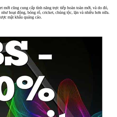
t mới cũng cung cấp tính năng trực tiếp hoàn toàn mới, và do đó,
 như hoạt động, bóng rổ, cricket, chủng tộc, lặn và nhiều hơn nữa.
 được mật khẩu quảng cáo.