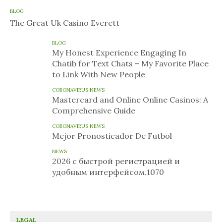
BLOG
The Great Uk Casino Everett
BLOG
My Honest Experience Engaging In
Chatib for Text Chats – My Favorite Place
to Link With New People
CORONAVIRUS NEWS
Mastercard and Online Online Casinos: A
Comprehensive Guide
CORONAVIRUS NEWS
Mejor Pronosticador De Futbol
NEWS
2026 с быстрой регистрацией и
удобным интерфейсом.1070
LEGAL