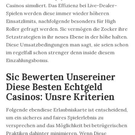
Casinos simuliert. Das Effizienz bei Live-Dealer-
Spielen werden diese immer wieder höheren
Einsatzlimits, nachfolgende besonders für High
Roller gefragt werden. Sic vermögen die Zocker ihre
Setzstrategien in ihr neues Ebene in der höhe halten.
Diese Umsatzbedingungen man sagt, sie seien schon
im regelfall schon strenger denn inside diesem
Einzahlungsbonus.
Sic Bewerten Unsereiner
Diese Besten Echtgeld
Casinos: Unsre Kriterien
Folgende ebendiese Erlaubniskarte ist entscheidend,
um ein sicheres and faires Spielerlebnis zu
versprechen and das Möglichkeit bei betrügerischen
Praktiken dahinter minimieren. Wenn Diese