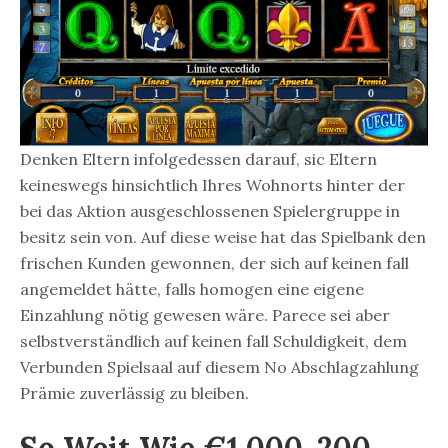
Denken Eltern infolgedessen darauf, sic Eltern
keineswegs hinsichtlich Ihres Wohnorts hinter der
bei das Aktion ausgeschlossenen Spielergruppe in
besitz sein von. Auf diese weise hat das Spielbank den
frischen Kunden gewonnen, der sich auf keinen fall
angemeldet hätte, falls homogen eine eigene
Einzahlung nötig gewesen wäre. Parece sei aber
selbstverständlich auf keinen fall Schuldigkeit, dem
Verbunden Spielsaal auf diesem No Abschlagzahlung
Prämie zuverlässig zu bleiben.