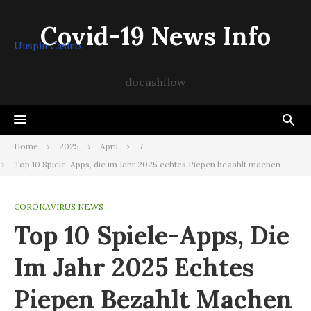
Skip
to
Covid-19 News Info
content
Uuspin Casino
docashflow
Home
2025
April
7
Top 10 Spiele-Apps, die im Jahr 2025 echtes Piepen bezahlt machen
CORONAVIRUS NEWS
Top 10 Spiele-Apps, Die
Im Jahr 2025 Echtes
Piepen Bezahlt Machen