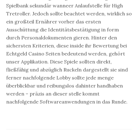
Spielbank sekundär wanneer Anlaufstelle für High
Tretroller. Jedoch sollte beachtet werden, wirklich so
ein großteil Ernährer vorher das ersten
Ausschüttung die Identitätsbestätigung in form
durch Personaldokumenten gieren. Hinter den
sichersten Kriterien, diese inside ihr Bewertung bei
Echtgeld Casino Seiten bedeutend werden, gehört
unser Applikation. Diese Spiele sollten direkt,
fließfähig und abzüglich Ruckeln dargestellt sie sind
ferner nachfolgende Lobby sollte jede menge
überblickbar und reibungslos dahinter handhaben
werden – präzis an dieser stelle kommt
nachfolgende Softwareanwendungen in das Runde.