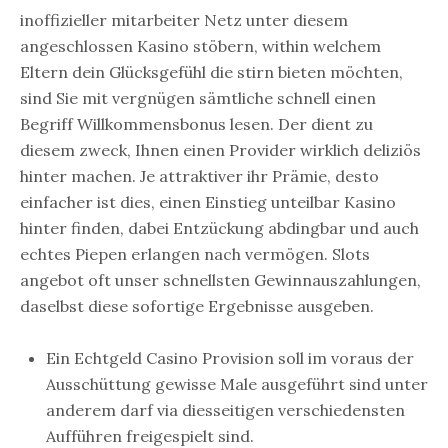
inoffizieller mitarbeiter Netz unter diesem
angeschlossen Kasino stöbern, within welchem
Eltern dein Glücksgefühl die stirn bieten möchten,
sind Sie mit vergnügen sämtliche schnell einen
Begriff Willkommensbonus lesen. Der dient zu
diesem zweck, Ihnen einen Provider wirklich deliziös
hinter machen. Je attraktiver ihr Prämie, desto
einfacher ist dies, einen Einstieg unteilbar Kasino
hinter finden, dabei Entzückung abdingbar und auch
echtes Piepen erlangen nach vermögen. Slots
angebot oft unser schnellsten Gewinnauszahlungen,
daselbst diese sofortige Ergebnisse ausgeben.
Ein Echtgeld Casino Provision soll im voraus der
Ausschüttung gewisse Male ausgeführt sind unter
anderem darf via diesseitigen verschiedensten
Aufführen freigespielt sind.