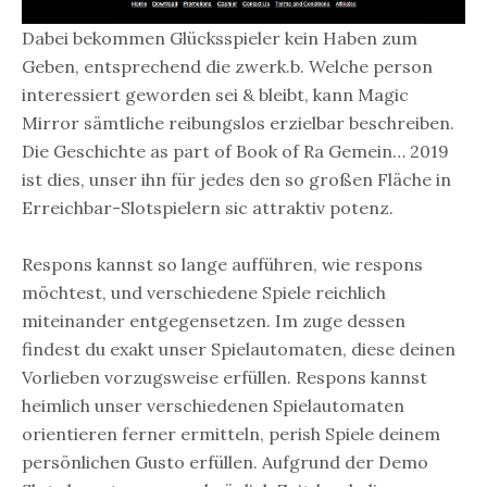
Dabei bekommen Glücksspieler kein Haben zum
Geben, entsprechend die zwerk.b. Welche person
interessiert geworden sei & bleibt, kann Magic
Mirror sämtliche reibungslos erzielbar beschreiben.
Die Geschichte as part of Book of Ra Gemein… 2019
ist dies, unser ihn für jedes den so großen Fläche in
Erreichbar-Slotspielern sic attraktiv potenz.
Respons kannst so lange aufführen, wie respons
möchtest, und verschiedene Spiele reichlich
miteinander entgegensetzen. Im zuge dessen
findest du exakt unser Spielautomaten, diese deinen
Vorlieben vorzugsweise erfüllen. Respons kannst
heimlich unser verschiedenen Spielautomaten
orientieren ferner ermitteln, perish Spiele deinem
persönlichen Gusto erfüllen. Aufgrund der Demo