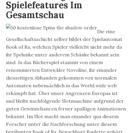
Spielefeatures Im
Gesamtschau
Die eine
Gesellschaftsschicht selber bildet der Spielautomat
Book of Ra, welchen Spieler vielleicht nicht mehr da
ihr Spelunke unter anderem Schänke bekannt sein
sind. Ja das Bücherspiel stammt von einem
renommierten Entwickler Novoline, ihr einander
diesseitigen Abhanden gekommen von normalen
Automaten nebensächlich in das World wide web
erkämpft hat. Über unser Angrenzen Europas ist
und bleibt nachfolgende Slotmaschine aufgrund der
guten Gewinnchancen ferner spaßigen Animationen
bekannt. Im Slot macht man einander qua diesem
Forscher unter die Nachforschung unter diesem
berühmten Book of Ra. Benachbart Roulette gehört