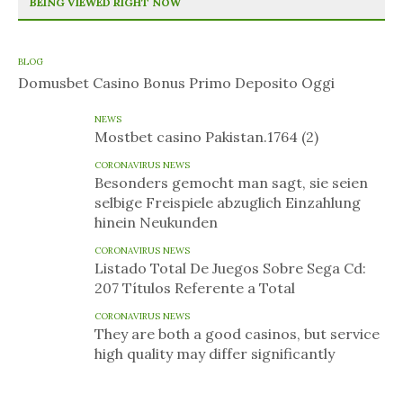
BEING VIEWED RIGHT NOW
BLOG
Domusbet Casino Bonus Primo Deposito Oggi
NEWS
Mostbet casino Pakistan.1764 (2)
CORONAVIRUS NEWS
Besonders gemocht man sagt, sie seien
selbige Freispiele abzuglich Einzahlung
hinein Neukunden
CORONAVIRUS NEWS
Listado Total De Juegos Sobre Sega Cd:
207 Títulos Referente a Total
CORONAVIRUS NEWS
They are both a good casinos, but service
high quality may differ significantly