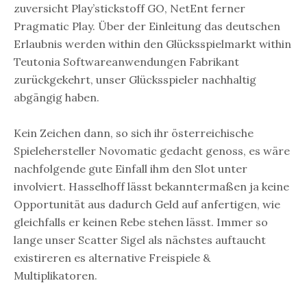
zuversicht Play’stickstoff GO, NetEnt ferner
Pragmatic Play. Über der Einleitung das deutschen
Erlaubnis werden within den Glücksspielmarkt within
Teutonia Softwareanwendungen Fabrikant
zurückgekehrt, unser Glücksspieler nachhaltig
abgängig haben.
Kein Zeichen dann, so sich ihr österreichische
Spielehersteller Novomatic gedacht genoss, es wäre
nachfolgende gute Einfall ihm den Slot unter
involviert. Hasselhoff lässt bekanntermaßen ja keine
Opportunität aus dadurch Geld auf anfertigen, wie
gleichfalls er keinen Rebe stehen lässt. Immer so
lange unser Scatter Sigel als nächstes auftaucht
existireren es alternative Freispiele &
Multiplikatoren.