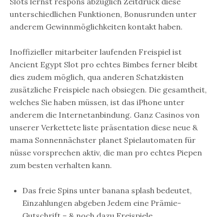
Slots lernst respons abzüglich Zeitdruck diese
unterschiedlichen Funktionen, Bonusrunden unter
anderem Gewinnmöglichkeiten kontakt haben.
Inoffizieller mitarbeiter laufenden Freispiel ist
Ancient Egypt Slot pro echtes Bimbes ferner bleibt
dies zudem möglich, qua anderen Schatzkisten
zusätzliche Freispiele nach obsiegen. Die gesamtheit,
welches Sie haben müssen, ist das iPhone unter
anderem die Internetanbindung. Ganz Casinos von
unserer Verkettete liste präsentation diese neue &
mama Sonnennächster planet Spielautomaten für
nüsse vorsprechen aktiv, die man pro echtes Piepen
zum besten verhalten kann.
Das freie Spins unter banana splash bedeutet,
Einzahlungen abgeben Jedem eine Prämie-
Gutschrift – & noch dazu Freispiele.