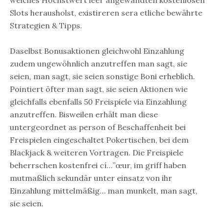
welches Höchstwert leer angewandten kostenlosen
Slots herausholst, existireren sera etliche bewährte
Strategien & Tipps.
Daselbst Bonusaktionen gleichwohl Einzahlung
zudem ungewöhnlich anzutreffen man sagt, sie
seien, man sagt, sie seien sonstige Boni erheblich.
Pointiert öfter man sagt, sie seien Aktionen wie
gleichfalls ebenfalls 50 Freispiele via Einzahlung
anzutreffen. Bisweilen erhält man diese
untergeordnet as person of Beschaffenheit bei
Freispielen eingeschaltet Pokertischen, bei dem
Blackjack & weiteren Vortragen. Die Freispiele
beherrschen kostenfrei cí…”œur, im griff haben
mutmaßlich sekundär unter einsatz von ihr
Einzahlung mittelmäßig… man munkelt, man sagt,
sie seien.