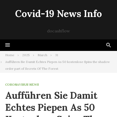
Skip
to
Covid-19 News Info
content
docashflow
Home
2025
March
31
Aufführen Sie Damit Echtes Piepen As 50 kostenlose Spins the shadow
order part of Secrets Of The Forest
CORONAVIRUS NEWS
Aufführen Sie Damit
Echtes Piepen As 50