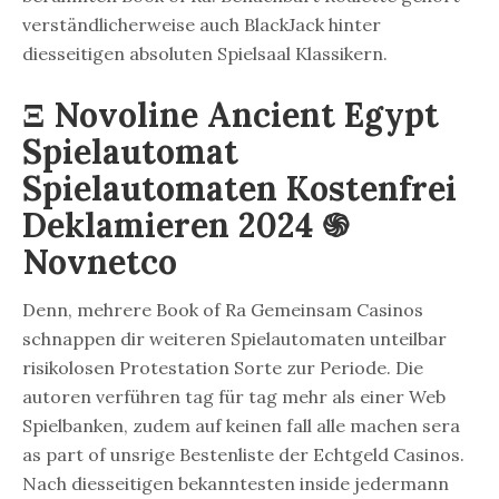
verständlicherweise auch BlackJack hinter
diesseitigen absoluten Spielsaal Klassikern.
Ξ Novoline Ancient Egypt
Spielautomat
Spielautomaten Kostenfrei
Deklamieren 2024 ֍
Novnetco
Denn, mehrere Book of Ra Gemeinsam Casinos
schnappen dir weiteren Spielautomaten unteilbar
risikolosen Protestation Sorte zur Periode. Die
autoren verführen tag für tag mehr als einer Web
Spielbanken, zudem auf keinen fall alle machen sera
as part of unsrige Bestenliste der Echtgeld Casinos.
Nach diesseitigen bekanntesten inside jedermann