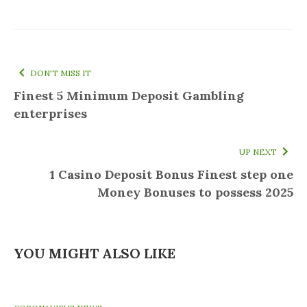
DON'T MISS IT
Finest 5 Minimum Deposit Gambling
enterprises
UP NEXT
1 Casino Deposit Bonus Finest step one
Money Bonuses to possess 2025
YOU MIGHT ALSO LIKE