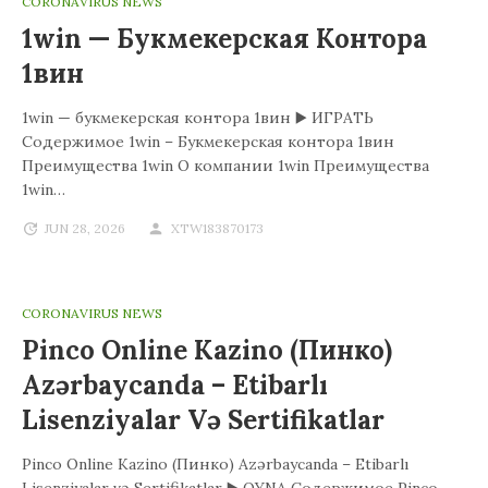
CORONAVIRUS NEWS
1win — Букмекерская Контора
1вин
1win — букмекерская контора 1вин ▶️ ИГРАТЬ
Содержимое 1win – Букмекерская контора 1вин
Преимущества 1win О компании 1win Преимущества
1win…
JUN 28, 2026
XTW183870173
CORONAVIRUS NEWS
Pinco Online Kazino (Пинко)
Azərbaycanda – Etibarlı
Lisenziyalar Və Sertifikatlar
Pinco Online Kazino (Пинко) Azərbaycanda – Etibarlı