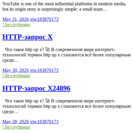
YouTube is one of the most influential platforms in modern media,
but its origin story is surprisingly simple: a small team…
May 31, 2026
xtw183870173
! Без рубрики
HTTP-запрос X
Что такое http up x? 🚀 В современном мире интернет-
технологий термин http up x становится всё более популярным
среди…
May 30, 2026
xtw183870173
! Без рубрики
HTTP-запрос X24896
Что такое http up x? 🚀 В современном мире интернет-
технологий термин http up x становится всё более популярным
среди…
May 28, 2026
xtw183870173
! Без рубрики