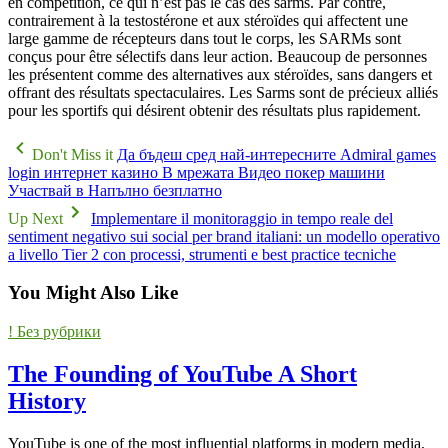
en compétition, ce qui n’est pas le cas des sarms. Par contre,
contrairement à la testostérone et aux stéroïdes qui affectent une
large gamme de récepteurs dans tout le corps, les SARMs sont
conçus pour être sélectifs dans leur action. Beaucoup de personnes
les présentent comme des alternatives aux stéroïdes, sans dangers et
offrant des résultats spectaculaires. Les Sarms sont de précieux alliés
pour les sportifs qui désirent obtenir des résultats plus rapidement.
Don't Miss it
Да бъдеш сред най-интересните Admiral games
login интернет казино В мрежата Видео покер машини
Участвай в Напълно безплатно
Up Next
Implementare il monitoraggio in tempo reale del
sentiment negativo sui social per brand italiani: un modello operativo
a livello Tier 2 con processi, strumenti e best practice tecniche
You Might Also Like
! Без рубрики
The Founding of YouTube A Short
History
YouTube is one of the most influential platforms in modern media,