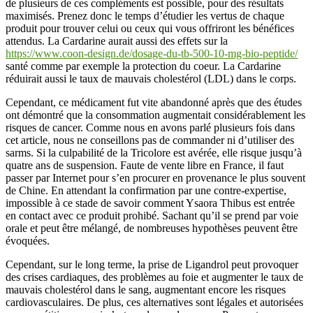
de plusieurs de ces compléments est possible, pour des résultats
maximisés. Prenez donc le temps d’étudier les vertus de chaque
produit pour trouver celui ou ceux qui vous offriront les bénéfices
attendus. La Cardarine aurait aussi des effets sur la
https://www.coon-design.de/dosage-du-tb-500-10-mg-bio-peptide/
santé comme par exemple la protection du coeur. La Cardarine
réduirait aussi le taux de mauvais cholestérol (LDL) dans le corps.
Cependant, ce médicament fut vite abandonné après que des études
ont démontré que la consommation augmentait considérablement les
risques de cancer. Comme nous en avons parlé plusieurs fois dans
cet article, nous ne conseillons pas de commander ni d’utiliser des
sarms. Si la culpabilité de la Tricolore est avérée, elle risque jusqu’à
quatre ans de suspension. Faute de vente libre en France, il faut
passer par Internet pour s’en procurer en provenance le plus souvent
de Chine. En attendant la confirmation par une contre-expertise,
impossible à ce stade de savoir comment Ysaora Thibus est entrée
en contact avec ce produit prohibé. Sachant qu’il se prend par voie
orale et peut être mélangé, de nombreuses hypothèses peuvent être
évoquées.
Cependant, sur le long terme, la prise de Ligandrol peut provoquer
des crises cardiaques, des problèmes au foie et augmenter le taux de
mauvais cholestérol dans le sang, augmentant encore les risques
cardiovasculaires. De plus, ces alternatives sont légales et autorisées