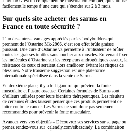
L’Ibuta677 est un complément de musculation complet, qui s’utilise
facilement le temps d’une cure qui s’étendra sur 2 à 3 mois.
Sur quels site acheter des sarms en
France en toute sécurité ?
L’un des autres avantages appréciés par les bodybuilders qui
prennent de l’Ostarine Mk-2866, c’est son effet brûle graisse
puissant. Une cure d’Ostarine va permettre à l’utilisateur de brûler
toutes les graisses inutiles sans toucher aux muscles. En venant fixer
les molécules d’Ostarine sur les récepteurs androgéniques osseux, la
résistance de ceux ci seraient alors améliorer, évitant les risques de
blessures. Notre troisième suggestion est une plateforme
internationale spécialisée dans la vente de Sarms.
En deuxième place, il y a le Ligandrol qui prévient la fonte
musculaire et l’usure osseuse. Certaines formules de Sarms sont
d’ailleurs utilisées pour leurs bienfaits thérapeutiques. Les résultats
de certaines études laissent penser que ces produits permettent de
lutter contre le cancer. Les Sarms ne sont donc pas seulement
recommandés pour prévenir la fonte musculaire.
Avancez vers vos objectifs – Découvrez ses services sur sa page ou
prenez rendez-vous sur calendly.com/elbazcindy. La combinaison