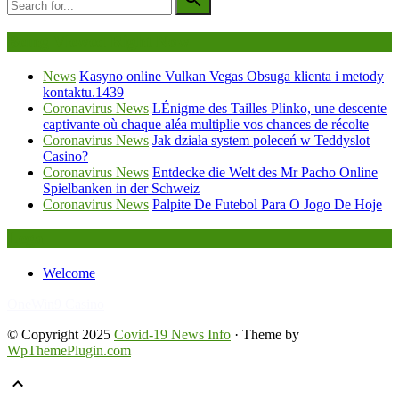
Being Viewed Right Now
News
Kasyno online Vulkan Vegas Obsuga klienta i metody
kontaktu.1439
Coronavirus News
LÉnigme des Tailles Plinko, une descente
captivante où chaque aléa multiplie vos chances de récolte
Coronavirus News
Jak działa system poleceń w Teddyslot
Casino?
Coronavirus News
Entdecke die Welt des Mr Pacho Online
Spielbanken in der Schweiz
Coronavirus News
Palpite De Futebol Para O Jogo De Hoje
Legal
Welcome
FafaBet9
OneWin9 Casino
© Copyright 2025
Covid-19 News Info
· Theme by
WpThemePlugin.com