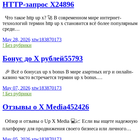
HTTP-запрос X24896
Что такое http up x? 🚀 В современном мире интернет-
технологий термин http up x становится всё более популярным
среди…
May 28, 2026
xtw183870173
! Без рубрики
Бонус до X рублей55793
🎉 Всё о бонусах up x bonus В мире азартных игр и онлайн-
казино часто встречается термин up x bonus.…
May 07, 2026
xtw183870173
! Без рубрики
Отзывы о X Media452426
Обзор и отзывы о Up X Media 💻📈 Если вы ищете надежную
платформу для продвижения своего бизнеса или личного…
May 05, 2026
xtw183870173