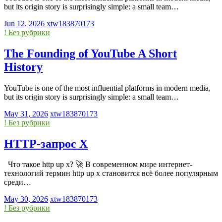
but its origin story is surprisingly simple: a small team…
Jun 12, 2026
xtw183870173
! Без рубрики
The Founding of YouTube A Short
History
YouTube is one of the most influential platforms in modern media,
but its origin story is surprisingly simple: a small team…
May 31, 2026
xtw183870173
! Без рубрики
HTTP-запрос X
Что такое http up x? 🚀 В современном мире интернет-
технологий термин http up x становится всё более популярным
среди…
May 30, 2026
xtw183870173
! Без рубрики