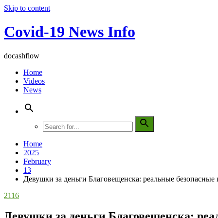
Skip to content
Covid-19 News Info
docashflow
Home
Videos
News
Home
2025
February
13
Девушки за деньги Благовещенска: реальные безопасные
2116
Девушки за деньги Благовещенска: ре