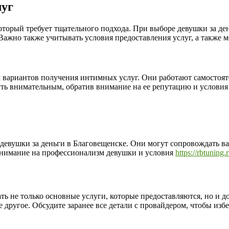
луг
оторый требует тщательного подхода. При выборе девушки за ден
Важно также учитывать условия предоставления услуг, а также м
вариантов получения интимных услуг. Они работают самостояте
ыть внимательным, обратив внимание на ее репутацию и условия
 девушки за деньги в Благовещенске. Они могут сопровождать в
 внимание на профессионализм девушки и условия
https://rbtuning.r
ть не только основные услуги, которые предоставляются, но и 
 другое. Обсудите заранее все детали с провайдером, чтобы изб