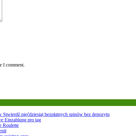
me I comment.
w Stwierdź pięćdziesiąt bezpłatnych spinów bez depozytu
ive Einzahlung pro tag
e Roulette
enit