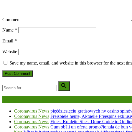
Comment
Name
*
Email
*
Website
Save my name, email, and website in this browser for the next ti
Being Viewed Right Now
Coronavirus News
pięćdziesięciu gratisowych nv casino spinó
Coronavirus News
Freispiele heute, Aktuelle Freespins exklus
Coronavirus News
Finest Roulette Sites: Done Guide to On lin
Coronavirus News
Cum ob?ii un oferta promo?ionala de bun v