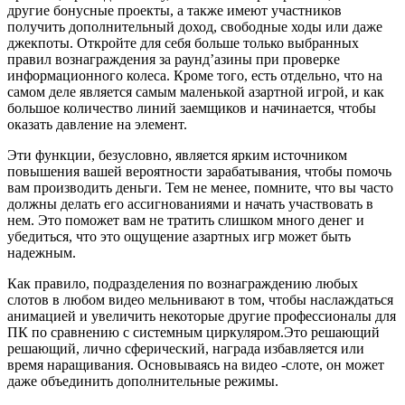
другие бонусные проекты, а также имеют участников
получить дополнительный доход, свободные ходы или даже
джекпоты. Откройте для себя больше только выбранных
правил вознаграждения за раунд’азины при проверке
информационного колеса. Кроме того, есть отдельно, что на
самом деле является самым маленькой азартной игрой, и как
большое количество линий заемщиков и начинается, чтобы
оказать давление на элемент.
Эти функции, безусловно, является ярким источником
повышения вашей вероятности зарабатывания, чтобы помочь
вам производить деньги. Тем не менее, помните, что вы часто
должны делать его ассигнованиями и начать участвовать в
нем. Это поможет вам не тратить слишком много денег и
убедиться, что это ощущение азартных игр может быть
надежным.
Как правило, подразделения по вознаграждению любых
слотов в любом видео мельнивают в том, чтобы наслаждаться
анимацией и увеличить некоторые другие профессионалы для
ПК по сравнению с системным циркуляром.Это решающий
решающий, лично сферический, награда избавляется или
время наращивания. Основываясь на видео -слоте, он может
даже объединить дополнительные режимы.