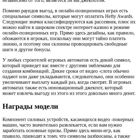
независимо от того, являетесь ли вы джекпотом.
Помимо раундов выгод, в онлайн-позиционных играх есть
специальные символы, которые могут оплатить Hefty Awards.
Следующие значки классифицируются как рассеяния, плюс их
можно найти в широком спектре интернет-казино в режиме
онлайн-позиционных игр. Прямо здесь дизайны, как правило,
обожаются в игроках, поскольку они могут тайно платить
линию, и поэтому они склонны провоцировать свободные
шаги и другие бонусы.
У любых строителей игровых автоматов есть дикий символ,
который приведет вас вместе с другими эмблемами для
создания комбинаций. Дикие сроки от видео -слота обычно
падают или даже укладываются, следовательно, они особенно
увеличивают выплату каждый раз, когда смотрят. В игровых
автоматах также есть инновационный джекпот, который
может извлечь выгоду из этого из этого довольно много денег.
Награды модели
Компонент силовых устройств, касающихся видео -покерных
машин, часто значительно развлекается, если вам нужно
заработать основные призы. Прямо здесь мини-игр, как
правило, приводят к тому, что символы разбросаны, а также