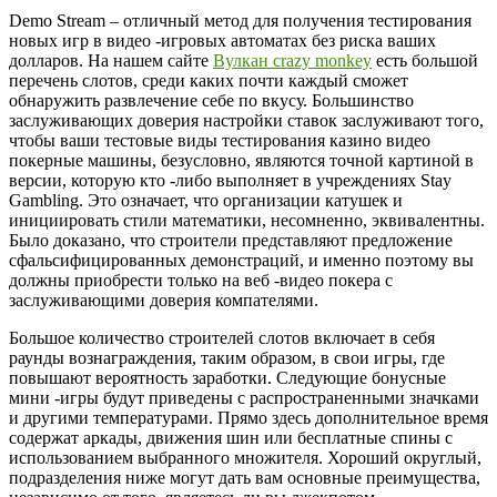
Demo Stream – отличный метод для получения тестирования
новых игр в видео -игровых автоматах без риска ваших
долларов. На нашем сайте
Вулкан crazy monkey
есть большой
перечень слотов, среди каких почти каждый сможет
обнаружить развлечение себе по вкусу. Большинство
заслуживающих доверия настройки ставок заслуживают того,
чтобы ваши тестовые виды тестирования казино видео
покерные машины, безусловно, являются точной картиной в
версии, которую кто -либо выполняет в учреждениях Stay
Gambling. Это означает, что организации катушек и
инициировать стили математики, несомненно, эквивалентны.
Было доказано, что строители представляют предложение
сфальсифицированных демонстраций, и именно поэтому вы
должны приобрести только на веб -видео покера с
заслуживающими доверия компателями.
Большое количество строителей слотов включает в себя
раунды вознаграждения, таким образом, в свои игры, где
повышают вероятность заработки. Следующие бонусные
мини -игры будут приведены с распространенными значками
и другими температурами. Прямо здесь дополнительное время
содержат аркады, движения шин или бесплатные спины с
использованием выбранного множителя. Хороший округлый,
подразделения ниже могут дать вам основные преимущества,