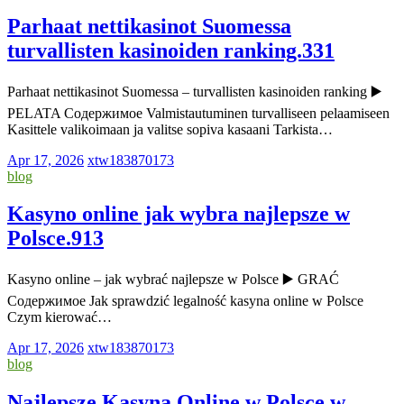
Parhaat nettikasinot Suomessa
turvallisten kasinoiden ranking.331
Parhaat nettikasinot Suomessa – turvallisten kasinoiden ranking ▶️
PELATA Содержимое Valmistautuminen turvalliseen pelaamiseen
Kasittele valikoimaan ja valitse sopiva kasaani Tarkista…
Apr 17, 2026
xtw183870173
blog
Kasyno online jak wybra najlepsze w
Polsce.913
Kasyno online – jak wybrać najlepsze w Polsce ▶️ GRAĆ
Содержимое Jak sprawdzić legalność kasyna online w Polsce
Czym kierować…
Apr 17, 2026
xtw183870173
blog
Najlepsze Kasyna Online w Polsce w