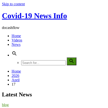
Skip to content
Covid-19 News Info
docashflow
Home
Videos
News
Home
2026
April
17
Latest News
blog