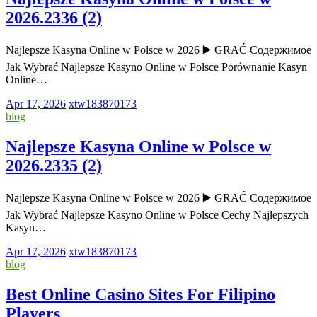
2026.2336 (2)
Najlepsze Kasyna Online w Polsce w 2026 ▶️ GRAĆ Содержимое
Jak Wybrać Najlepsze Kasyno Online w Polsce Porównanie Kasyn
Online…
Apr 17, 2026
xtw183870173
blog
Najlepsze Kasyna Online w Polsce w
2026.2335 (2)
Najlepsze Kasyna Online w Polsce w 2026 ▶️ GRAĆ Содержимое
Jak Wybrać Najlepsze Kasyno Online w Polsce Cechy Najlepszych
Kasyn…
Apr 17, 2026
xtw183870173
blog
Best Online Casino Sites For Filipino
Players