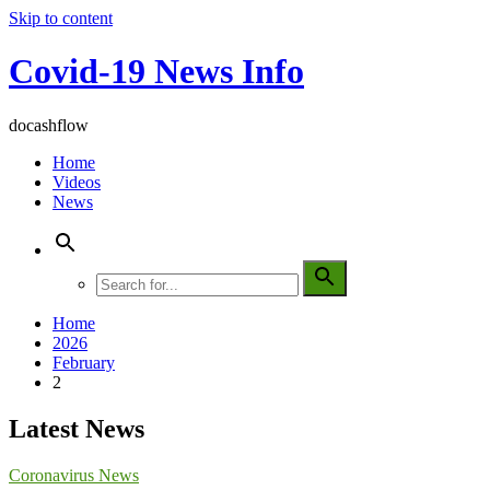
Skip to content
Covid-19 News Info
docashflow
Home
Videos
News
Home
2026
February
2
Latest News
Coronavirus News