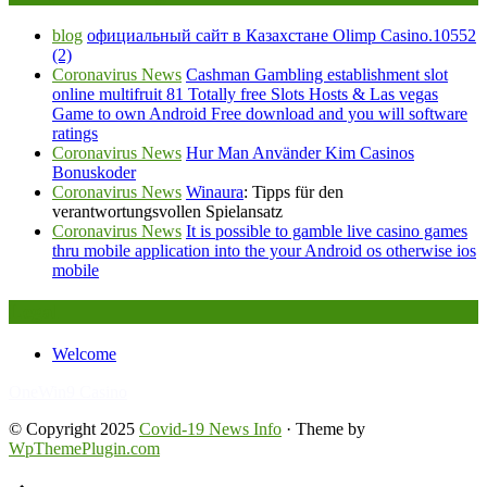
blog
официальный сайт в Казахстане Olimp Casino.10552
(2)
Coronavirus News
Cashman Gambling establishment slot
online multifruit 81 Totally free Slots Hosts & Las vegas
Game to own Android Free download and you will software
ratings
Coronavirus News
Hur Man Använder Kim Casinos
Bonuskoder
Coronavirus News
Winaura
: Tipps für den
verantwortungsvollen Spielansatz
Coronavirus News
It is possible to gamble live casino games
thru mobile application into the your Android os otherwise ios
mobile
Legal
Welcome
FafaBet9
OneWin9 Casino
© Copyright 2025
Covid-19 News Info
· Theme by
WpThemePlugin.com