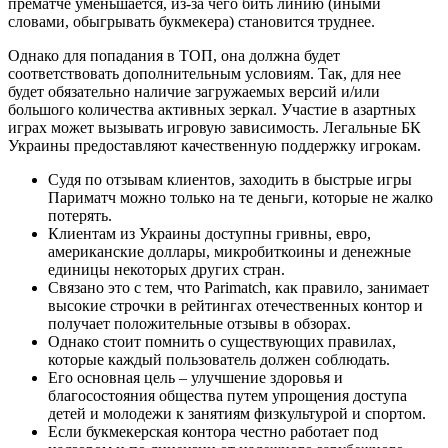
прематче уменьшается, из-за чего бить линию (иными
словами, обыгрывать букмекера) становится труднее.
Однако для попадания в ТОП, она должна будет
соответствовать дополнительным условиям. Так, для нее
будет обязательно наличие загружаемых версий и/или
большого количества активных зеркал. Участие в азартных
играх может вызывать игровую зависимость. Легальные БК
Украины предоставляют качественную поддержку игрокам.
Судя по отзывам клиентов, заходить в быстрые игры
Париматч можно только на те деньги, которые не жалко
потерять.
Клиентам из Украины доступны гривны, евро,
американские доллары, микробиткоины и денежные
единицы некоторых других стран.
Связано это с тем, что Parimatch, как правило, занимает
высокие строчки в рейтингах отечественных контор и
получает положительные отзывы в обзорах.
Однако стоит помнить о существующих правилах,
которые каждый пользователь должен соблюдать.
Его основная цель – улучшение здоровья и
благосостояния общества путем упрощения доступа
детей и молодежи к занятиям физкультурой и спортом.
Если букмекерская контора честно работает под