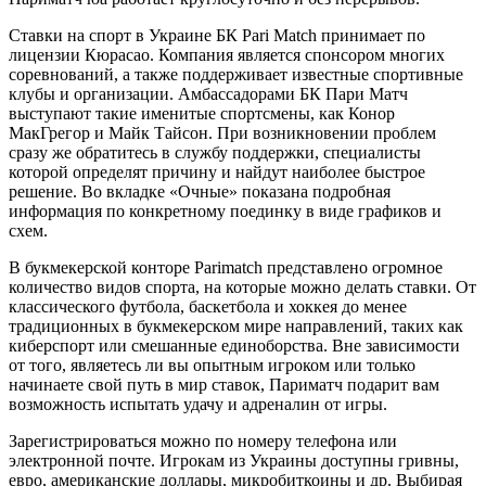
Ставки на спорт в Украине БК Pari Match принимает по
лицензии Кюрасао. Компания является спонсором многих
соревнований, а также поддерживает известные спортивные
клубы и организации. Амбассадорами БК Пари Матч
выступают такие именитые спортсмены, как Конор
МакГрегор и Майк Тайсон. При возникновении проблем
сразу же обратитесь в службу поддержки, специалисты
которой определят причину и найдут наиболее быстрое
решение. Во вкладке «Очные» показана подробная
информация по конкретному поединку в виде графиков и
схем.
В букмекерской конторе Parimatch представлено огромное
количество видов спорта, на которые можно делать ставки. От
классического футбола, баскетбола и хоккея до менее
традиционных в букмекерском мире направлений, таких как
киберспорт или смешанные единоборства. Вне зависимости
от того, являетесь ли вы опытным игроком или только
начинаете свой путь в мир ставок, Париматч подарит вам
возможность испытать удачу и адреналин от игры.
Зарегистрироваться можно по номеру телефона или
электронной почте. Игрокам из Украины доступны гривны,
евро, американские доллары, микробиткоины и др. Выбирая