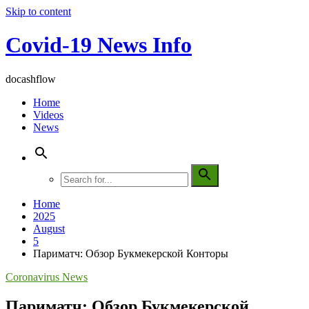
Skip to content
Covid-19 News Info
docashflow
Home
Videos
News
Home
2025
August
5
Париматч: Обзор Букмекерской Конторы
Coronavirus News
Париматч: Обзор Букмекерской