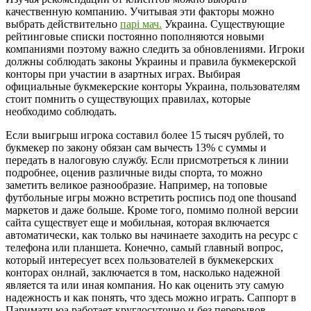
качественную компанию. Учитывая эти факторы можно
выбрать действительно
парі мач.
Украина. Существующие
рейтинговые списки постоянно пополняются новыми
компаниями поэтому важно следить за обновлениями. Игроки
должны соблюдать законы Украины и правила букмекерской
конторы при участии в азартных играх. Выбирая
официальные букмекерские конторы Украина, пользователям
стоит помнить о существующих правилах, которые
необходимо соблюдать.
Если выигрыш игрока составил более 15 тысяч рублей, то
букмекер по закону обязан сам вычесть 13% с суммы и
передать в налоговую службу. Если присмотреться к линии
подробнее, оценив различные виды спорта, то можно
заметить великое разнообразие. Например, на топовые
футбольные игры можно встретить роспись под one thousand
маркетов и даже больше. Кроме того, помимо полной версии
сайта существует еще и мобильная, которая включается
автоматически, как только вы начинаете заходить на ресурс с
телефона или планшета. Конечно, самый главный вопрос,
который интересует всех пользователей в букмекерских
конторах онлнай, заключается в том, насколько надежной
является та или иная компания. Но как оценить эту самую
надежность и как понять, что здесь можно играть. Саппорт в
Париматч юа работает круглосуточно и без перерывов.