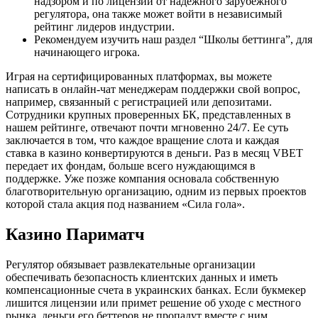
надзором и по лицензии от надежного зарубежного
регулятора, она также может войти в независимый
рейтинг лидеров индустрии.
Рекомендуем изучить наш раздел “Школы беттинга”, для
начинающего игрока.
Играя на сертифицированных платформах, вы можете
написать в онлайн-чат менеджерам поддержки свой вопрос,
например, связанный с регистрацией или депозитами.
Сотрудники крупных проверенных БК, представленных в
нашем рейтинге, отвечают почти мгновенно 24/7. Ее суть
заключается в том, что каждое вращение слота и каждая
ставка в казино конвертируются в деньги. Раз в месяц VBET
передает их фондам, больше всего нуждающимся в
поддержке. Уже позже компания основала собственную
благотворительную организацию, одним из первых проектов
которой стала акция под названием «Сила гола».
Казино Париматч
Регулятор обязывает развлекательные организации
обеспечивать безопасность клиентских данных и иметь
компенсационные счета в украинских банках. Если букмекер
лишится лицензии или примет решение об уходе с местного
рынка, деньги его беттеров не пропадут вместе с ним.