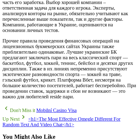
часть его заработка. Выбор хорошей компании –
ответственная задача для каждого игрока. Эксперты,
анализируя конторы на рынке, обязательно учитывают как
перечисленные выше показатели, так и другие факторы.
Компании, работающие в Украине, оцениваются на
основании личных тестов.
Прочие правила проведения финансовых операций на
лицензионных букмекерских сайтах Украины также
приблизительно одинаковые. Лучшие украинские БК
предлагают заключать пари на весь классический спорт —
баскетбол, футбол, хоккей, теннис, бейсбол и десятки других
дисциплин. Также в их линиях непременно присутствуют
экзотические разновидности спорта — хоккей на траве,
гэльский футбол, крикет. Платформа Вбет, несмотря на
большое количество посетителей, работает бесперебойно. При
проведении ставок, задержки и сбои не возникают — это
важно для любителей reside пари.
Don't Miss it
Mobilní Casino Visa
Up Next
<h1>The Most Effective Omegle Different For
Random Text And Video Chat</h1>
You Might Also Like