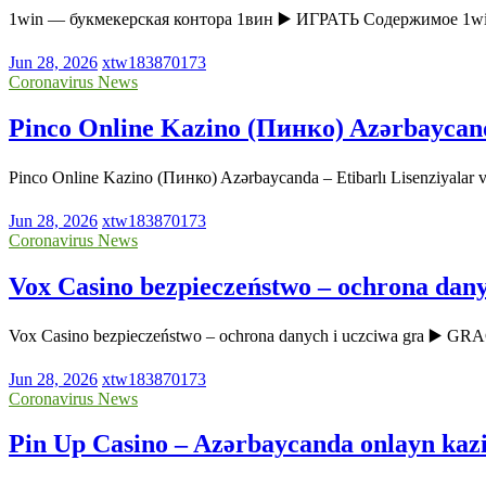
1win — букмекерская контора 1вин ▶️ ИГРАТЬ Содержимое 1w
Jun 28, 2026
xtw183870173
Coronavirus News
Pinco Online Kazino (Пинко) Azərbaycanda 
Pinco Online Kazino (Пинко) Azərbaycanda – Etibarlı Lisenziyala
Jun 28, 2026
xtw183870173
Coronavirus News
Vox Casino bezpieczeństwo – ochrona dany
Vox Casino bezpieczeństwo – ochrona danych i uczciwa gra ▶️ GR
Jun 28, 2026
xtw183870173
Coronavirus News
Pin Up Casino – Azərbaycanda onlayn kaz