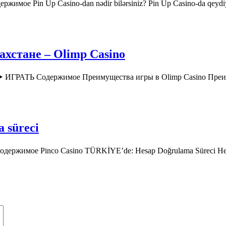
ржимое Pin Up Casino-dan nədir bilərsiniz? Pin Up Casino-da qey
хстане – Olimp Casino
o ▶️ ИГРАТЬ Содержимое Преимущества игры в Olimp Casino Пр
a süreci
 Содержимое Pinco Casino TÜRKİYE’de: Hesap Doğrulama Süreci H