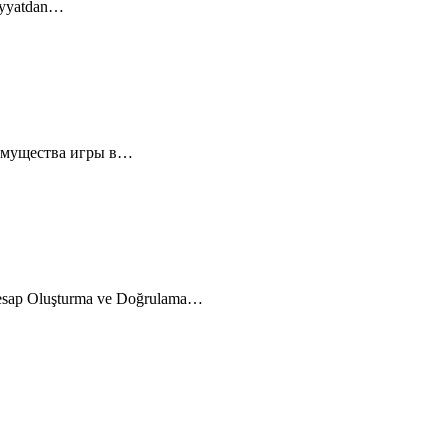
diyyatdan…
еимущества игры в…
esap Oluşturma ve Doğrulama…