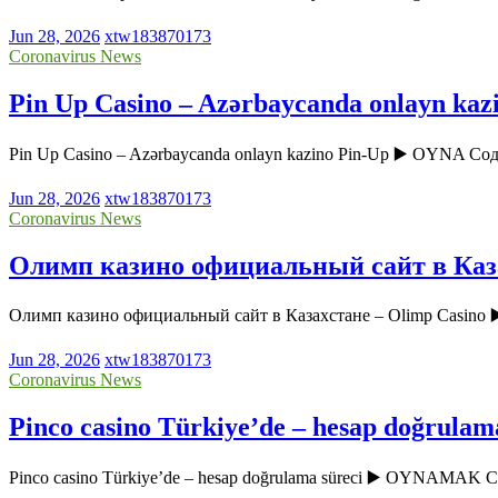
Jun 28, 2026
xtw183870173
Coronavirus News
Pin Up Casino – Azərbaycanda onlayn kaz
Pin Up Casino – Azərbaycanda onlayn kazino Pin-Up ▶️ OYNA Соде
Jun 28, 2026
xtw183870173
Coronavirus News
Олимп казино официальный сайт в Каза
Олимп казино официальный сайт в Казахстане – Olimp Casin
Jun 28, 2026
xtw183870173
Coronavirus News
Pinco casino Türkiye’de – hesap doğrulam
Pinco casino Türkiye’de – hesap doğrulama süreci ▶️ OYNAMAK