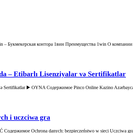
in – Букмекерская контора 1вин Преимущества 1win О компани
– Etibarlı Lisenziyalar və Sertifikatlar
r və Sertifikatlar ▶️ OYNA Содержимое Pinco Online Kazino Azərbay
ch i uczciwa gra
AĆ Содержимое Ochrona danych: bezpieczeństwo w sieci Uczciwa gr