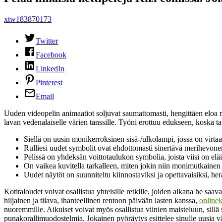
xtw183870173
Twitter
Facebook
LinkedIn
Pinterest
Email
Uuden videopelin animaatiot soljuvat saumattomasti, hengittäen eloa ru
lavan vedenalaiselle värien tanssille.
Työni erottuu edukseen, koska ta
Siellä on uusin monikerroksinen sisä-/ulkolampi, jossa on virtaa
Rulliesi uudet symbolit ovat ehdottomasti sinertävä merihevonen
Pelissä on yhdeksän voittotaulukon symbolia, joista viisi on elä
On vaikea kuvitella tarkalleen, miten jokin niin monimutkainen j
Uudet näytöt on suunniteltu kiinnostaviksi ja opettavaisiksi, her
Kotitaloudet voivat osallistua yhteisille retkille, joiden aikana he saa
hiljainen ja tilava, ihanteellinen rentoon päivään lasten kanssa,
onlinek
nuoremmille. Aikuiset voivat myös osallistua viinien maisteluun, sillä s
punakorallimuodostelmia. Jokainen pyöräytys esittelee sinulle uusia v