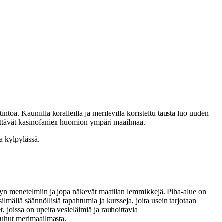
oa. Kauniilla koralleilla ja merilevillä koristeltu tausta luo uuden
rättävät kasinofanien huomion ympäri maailmaa.
a kylpylässä.
iljelyn menetelmiin ja jopa näkevät maatilan lemmikkejä. Piha-alue on
silmällä säännöllisiä tapahtumia ja kursseja, joita usein tarjotaan
, joissa on upeita vesieläimiä ja rauhoittavia
 puhut merimaailmasta.