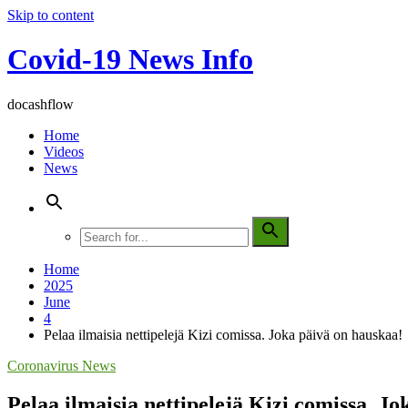
Skip to content
Covid-19 News Info
docashflow
Home
Videos
News
Home
2025
June
4
Pelaa ilmaisia ​​nettipelejä Kizi comissa. Joka päivä on hauskaa!
Coronavirus News
Pelaa ilmaisia ​​nettipelejä Kizi comissa. J