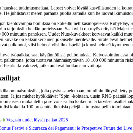
luoda hauskaa tutkimusmatkaa. Lapset voivat löytää kasvillisuuden ja koir
. He juhlistavat meren parhaita puolia samalla kun he luovat ikimuisto
on kiehtovampia bonuksia on kokeiltu nettikasinopeleissä RubyPlay, Sp
iin tarjouksiin heidän porteissaan. Saatavilla on myös erityisiä Majestic
 000 minuutin panoksen. Uudet Nuts-kuvakkeet korvaavat kaikki muut ku
en kuvake on kaksinkertainen jokaiselle merilevälle. Siroteltavat helme
avat palkinnot, viisi helmeä viisi ilmaispeliä ja kuusi helmeä kymmenen 
 hyvä työpaikka, saat käytännöllisiä pelibonuksia. Kaivostoiminnassa pi
ti palkintona, jotka tuottavat hämmästyttävän 10 100 000 minuutin risk
d Pearls -kuvakkeet, jotka auttavat tuottamaan voittoja.
ailijat
killa ominaisuuksilla, joita pystyt sanelemaan, on niihin liittyvä tietty
hteen. Ja jos miehet hyökkäävät "Spin"-kohtaan, uusin RNG päättää lopu
inomaisesti mukautettu ja se voi sisältää kaiken mitä tarvitset osallistu
ulisi kokeilla 100 prosenttia ilmaisia ​​pelejä ja tutustua pelin toimintaan.
 it
Vegasin uudet löysät paikat 2025
Bonus Festivi e Sicurezza dei Pagamenti: le Prospettive Future dei Liv