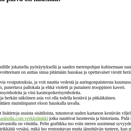
llille jokaisella pyöräytyksellä ja saaden merenpohjan kuhisemaan nautint
voitteenani on auttaa sinua pitämään hauskaa ja opettavaiset viestit he
via vesiputouksia, ja voit nauttia vedestä ja auringonpaisteesta kuumass
, punertava pallokala ja ehkä violetti ja punainen trooppinen kaveri.
insymboleita ja viisi kasinopokerisymboleita.
a herkän näköinen asia voi olla todella kestävä ja pitkäikäinen.
ättäen muistiinpanot eloon hauskalla tavalla.
vat lisätietoja uusista sisätiloista, tutustuvat uuden kartanon kestävän v
asinolla.com verkkolinkki
jotka nauttivat luonteesta ja historiasta. Pidä 
ivustolla on viinitila. Pelin grafiikka tuo esiin meren uusimmat syvyydet
ärikkäitä vesiäsi, mikä luo rentouttavan mutta jännittävän tunteen, kun