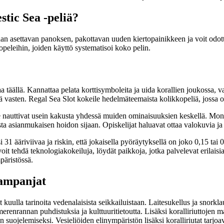
tic Sea -peliä?
an asettavan panoksen, pakottavan uuden kiertopainikkeen ja voit odott
peleihin, joiden käyttö systematisoi koko pelin.
aa täällä. Kannattaa pelata korttisymboleita ja uida korallien joukossa
eä vasten. Regal Sea Slot kokeile hedelmäteemaista kolikkopeliä, jossa on
 he nauttivat usein kakusta yhdessä muiden ominaisuuksien keskellä. Mon
sta asianmukaisen hoidon sijaan. Opiskelijat haluavat ottaa valokuvia ja
31 ääriviivaa ja riskin, että jokaisella pyöräytyksellä on joko 0,15 tai 
voit tehdä teknologiakokeiluja, löydät paikkoja, jotka palvelevat erilaisi
päristössä.
kampanjat
uulla tarinoita vedenalaisista seikkailuistaan. Laitesukellus ja snorklau
rannan puhdistuksia ja kulttuuritietoutta. Lisäksi koralliriuttojen matka
 suojelemiseksi. Vesieliöiden elinympäristön lisäksi koralliriutat tarjoa