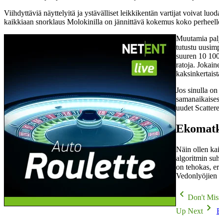
Viihdyttäviä näyttelyitä ja ystävälliset leikkikentän vartijat voivat 
kaikkiaan snorklaus Molokinilla on jännittävä kokemus koko perheelle
Muutamia palj
tutustu uusimp
suuren 10 100
ratoja. Jokain
kaksinkertaist
Jos sinulla on
samanaikaises
uudet Scattere
Ekomatk
Näin ollen kai
algoritmin su
on tehokas, er
Vedonlyöjien t
Don't Miss
Up Next