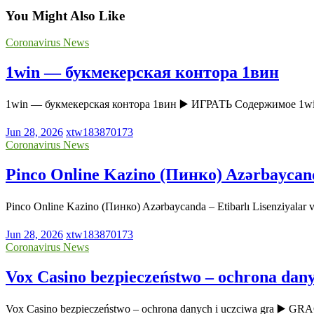
You Might Also Like
Coronavirus News
1win — букмекерская контора 1вин
1win — букмекерская контора 1вин ▶️ ИГРАТЬ Содержимое 1w
Jun 28, 2026
xtw183870173
Coronavirus News
Pinco Online Kazino (Пинко) Azərbaycanda 
Pinco Online Kazino (Пинко) Azərbaycanda – Etibarlı Lisenziyala
Jun 28, 2026
xtw183870173
Coronavirus News
Vox Casino bezpieczeństwo – ochrona dany
Vox Casino bezpieczeństwo – ochrona danych i uczciwa gra ▶️ GR