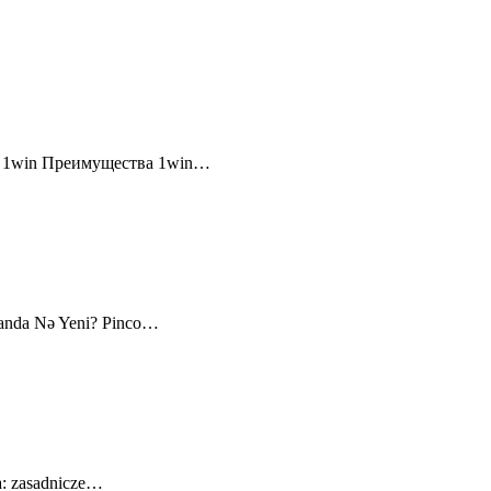
и 1win Преимущества 1win…
canda Nə Yeni? Pinco…
a: zasadnicze…