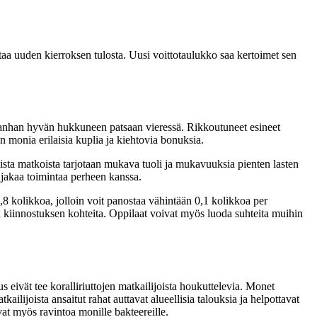
aa uuden kierroksen tulosta. Uusi voittotaulukko saa kertoimet sen
, vanhan hyvän hukkuneen patsaan vieressä. Rikkoutuneet esineet
 monia erilaisia ​​kuplia ja kiehtovia bonuksia.
ista matkoista tarjotaan mukava tuoli ja mukavuuksia pienten lasten
 jakaa toimintaa perheen kanssa.
0,8 kolikkoa, jolloin voit panostaa vähintään 0,1 kolikkoa per
a ​​kiinnostuksen kohteita. Oppilaat voivat myös luoda suhteita muihin
s eivät tee koralliriuttojen matkailijoista houkuttelevia. Monet
ilijoista ansaitut rahat auttavat alueellisia talouksia ja helpottavat
vat myös ravintoa monille bakteereille.