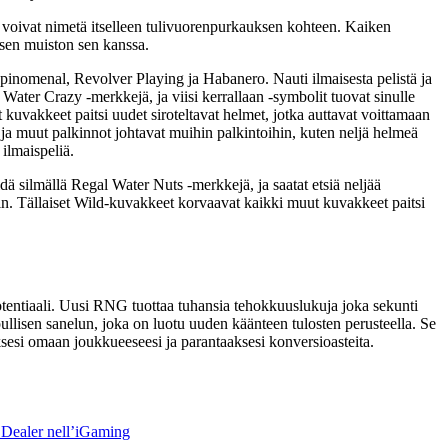
at voivat nimetä itselleen tulivuorenpurkauksen kohteen. Kaiken
isen muiston sen kanssa.
inomenal, Revolver Playing ja Habanero. Nauti ilmaisesta pelistä ja
 Water Crazy -merkkejä, ja viisi kerrallaan -symbolit tuovat sinulle
vakkeet paitsi uudet siroteltavat helmet, jotka auttavat voittamaan
t ja muut palkinnot johtavat muihin palkintoihin, kuten neljä helmeä
ilmaispeliä.
dä silmällä Regal Water Nuts -merkkejä, ja saatat etsiä neljää
in. Tällaiset Wild-kuvakkeet korvaavat kaikki muut kuvakkeet paitsi
 potentiaali. Uusi RNG tuottaa tuhansia tehokkuuslukuja joka sekunti
llisen sanelun, joka on luotu uuden käänteen tulosten perusteella. Se
aksesi omaan joukkueeseesi ja parantaaksesi konversioasteita.
e Dealer nell’iGaming