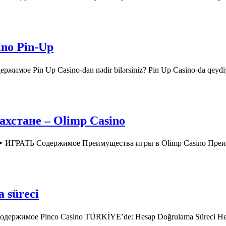
ino Pin-Up
ржимое Pin Up Casino-dan nədir bilərsiniz? Pin Up Casino-da qey
хстане – Olimp Casino
o ▶️ ИГРАТЬ Содержимое Преимущества игры в Olimp Casino Пр
a süreci
 Содержимое Pinco Casino TÜRKİYE’de: Hesap Doğrulama Süreci H