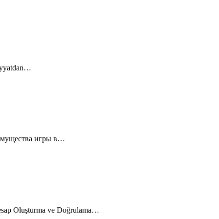
diyyatdan…
еимущества игры в…
esap Oluşturma ve Doğrulama…