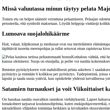
Missä valuutassa minun täytyy pelata Majes
Toinen etu on helpot säännöt verrattuna pelaamiseen. Pelaajan odoteta
perusteella, että symbolit maksetaan. Löydät helppoja vinkkejä kolikko
Lumoava suojalohikäärme
Hait, valaat, kilpikonnat ja meduusat ovat osa merieläinten elämäntap
täplittävät tuoretta merenpohjaa ja rullat seisovat otsan rapistuvaa kiv
Kotitalous väittää, että
kanssa olemiseen. Suoja on etusijalla, ja perhe voi nauttia kokemukse
Ihmisten pyöräytykseen voit mahdollisesti pelata askeleen 1 saadaksesi 
pyöräytys ja enintään 6 kolikkoa per pyöräytys. Taidepisteistä, joissa 
lapsiin ja saada uusia ystäviä, kun opiskelette yhdessä turvallisessa ym
Satamien turnaukset ja voit Viikoittaiset 
On hauskaa nauttia osavaltion rannikon viehätyksestä. Lapset haluavat k
lomakohteet tarjoavat koulutusohjelmia, kuten mukipohjaveneretkiä, meren
taloudellisen ylläpidon toimintaa herkkien ja kivuliaiden ekosysteemien