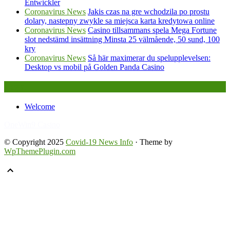
Entwickler
Coronavirus News
Jakis czas na gre wchodzila po prostu
dolary, nastepny zwykle sa miejsca karta kredytowa online
Coronavirus News
Casino tillsammans spela Mega Fortune
slot nedstämd insättning Minsta 25 välmående, 50 sund, 100
kry
Coronavirus News
Så här maximerar du spelupplevelsen:
Desktop vs mobil på Golden Panda Casino
Legal
Welcome
FafaBet9
OneWin9 Casino
© Copyright 2025
Covid-19 News Info
· Theme by
WpThemePlugin.com