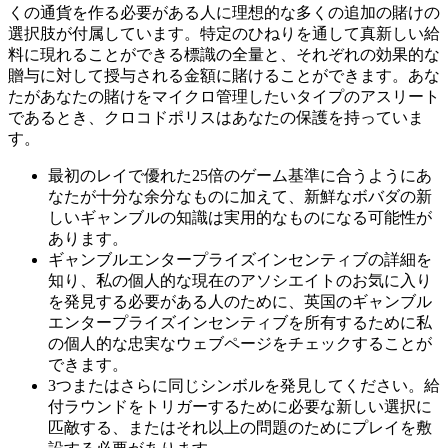
くの通貨を作る必要がある人に理想的な多くの追加の賭けの
選択肢が付属しています。特定のひねりを通して真新しい給
料に現れることができる標識の全量と、それぞれの効果的な
贈与に対して授与される金額に賭けることができます。あな
たがあなたの賭けをマイクロ管理したいタイプのアスリート
であるとき、クロコドポリスはあなたの保護を持っていま
す。
最初のレイで優れた25倍のゲーム基準に合うようにあ
なたが十分な余分なものに加えて、新鮮なボバダの新
しいギャンブルの知識は実用的なものになる可能性が
あります。
ギャンブルエンタープライズインセンティブの詳細を
知り、私の個人的な現在のアソシエイトのお気に入り
を発見する必要がある人のために、英国のギャンブル
エンタープライズインセンティブを所有するために私
の個人的な忠実なウェブページをチェックすることが
できます。
3つまたはさらに同じシンボルを発見してください。給
付ラウンドをトリガーするために必要な新しい選択に
匹敵する、またはそれ以上の問題のためにプレイを敷