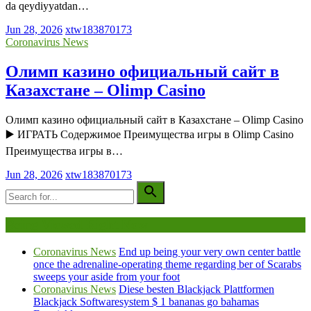
da qeydiyyatdan…
Jun 28, 2026
xtw183870173
Coronavirus News
Олимп казино официальный сайт в
Казахстане – Olimp Casino
Олимп казино официальный сайт в Казахстане – Olimp Casino
▶️ ИГРАТЬ Содержимое Преимущества игры в Olimp Casino
Преимущества игры в…
Jun 28, 2026
xtw183870173
Being Viewed Right Now
Coronavirus News
End up being your very own center battle
once the adrenaline-operating theme regarding ber of Scarabs
sweeps your aside from your foot
Coronavirus News
Diese besten Blackjack Plattformen
Blackjack Softwaresystem $ 1 bananas go bahamas