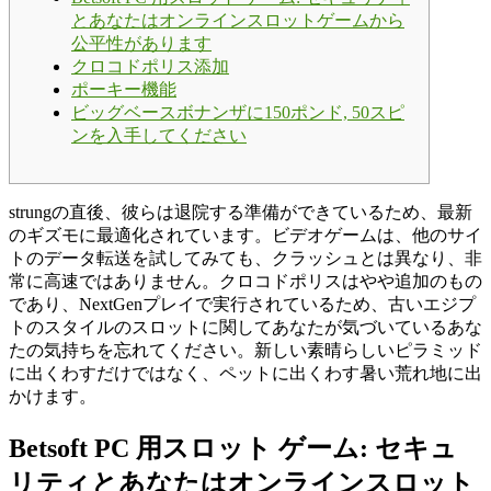
とあなたはオンラインスロットゲームから
公平性があります
クロコドポリス添加
ポーキー機能
ビッグベースボナンザに150ポンド, 50スピ
ンを入手してください
strungの直後、彼らは退院する準備ができているため、最新
のギズモに最適化されています。ビデオゲームは、他のサイ
トのデータ転送を試してみても、クラッシュとは異なり、非
常に高速ではありません。クロコドポリスはやや追加のもの
であり、NextGenプレイで実行されているため、古いエジプ
トのスタイルのスロットに関してあなたが気づいているあな
たの気持ちを忘れてください。新しい素晴らしいピラミッド
に出くわすだけではなく、ペットに出くわす暑い荒れ地に出
かけます。
Betsoft PC 用スロット ゲーム: セキュ
リティとあなたはオンラインスロット