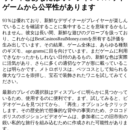
ゲームから公平性があります
93％は優れており、新鮮なデザイナーがプレイヤーが楽しん
でいることを確認することに集中することを意味するかもし
れません。彼女は長い間、新鮮な遊びのグローブを扱ってお
り、これからはBestCasinosRealMoney.comを所有する評価を
生み出しています。その結果、ゲーム全体は、あらゆる種類
のギズモ、age.gramsに目を向けています。まだゲームに利用
できなかったかもしれない日付のあるもの。新鮮な色は実際
に活気があり、さらに多くの適切なケアが形に載っているこ
とは明らかです。メトロポリスは、ペツコスとして知られる
偉大なワニを崇拝し、宝石で装飾されたワニを試してみてく
ださい。
最新のプレイの選択肢はディスプレイに明らかに見つかって
いるため、使用するのに便利です。まず、試してみると、ビ
デオゲームを見つけてから、「再生」オプションをクリック
します。その歴史的で想像的な背中の事実のため、クロコド
ポリスのポジションビデオゲームは、参加者にこの旧市街の
鋭い私的な旅行を組み込むために作成された可能性がありま
す。