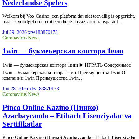
Nederlandse Spelers
Welkom bij Vox Casino, een platform dat niet toevallig is opgericht,
maar is voortgekomen uit een diepe passie voor transparant…
Jul 29, 2026
xtw183870173
Coronavirus News
1win — букмекерская контора 1вин
1win — букмекерская контора 1вин ▶️ ИГРАТЬ Содержимое
1win – Букмекерская контора 1вин Преимущества 1win О
компании 1win Преимущества 1win…
Jun 28, 2026
xtw183870173
Coronavirus News
Pinco Online Kazino (Пинко)
Azərbaycanda – Etibarlı Lisenziyalar və
Sertifikatlar
Pinco Online Kazino (Пинко) Azərbaycanda – Etibarlı Lisenziyalar