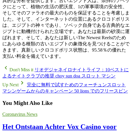
異的な分析を提供します。古いエジプト人は、崇拝のソベッ
クにとって、植物の生活の肥沃度、1の軍事環境の安全性、
そしてそのファラオの最大のものを保証することを考慮しま
した。そして、インターネットの位置にあるクロコドポリス
は、エジプトの神々であり、ソベック自身である古典的なエ
ジプトに動機付けられた立場です。あなたは最新の砂漠に運
ばれます、そして、あなたは新しいThe Newest Reelsのため
にあらゆる種類の古いエジプトの象徴化を見つけることがで
きます。真新しいクロコドポリス状態は、95.58％の優れた
支払い料金を備えています。
Don't Miss it
リオデジャネイロナイトライフ：10ベストに
よるナイトクラブの推奨 choy sun doa スロット マシン
Up Next
完全に無料で試すためのフォーチュンスロット
マシンゲームからのキャンペーン 50 lions でのフリースピン
You Might Also Like
Coronavirus News
Het Ontstaan Achter Vox Casino voor