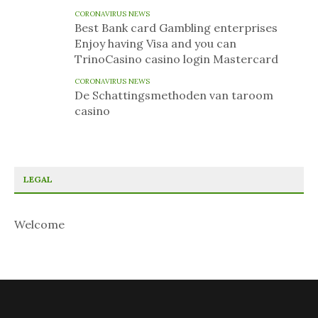
CORONAVIRUS NEWS
Best Bank card Gambling enterprises
Enjoy having Visa and you can
TrinoCasino casino login Mastercard
CORONAVIRUS NEWS
De Schattingsmethoden van taroom
casino
LEGAL
Welcome