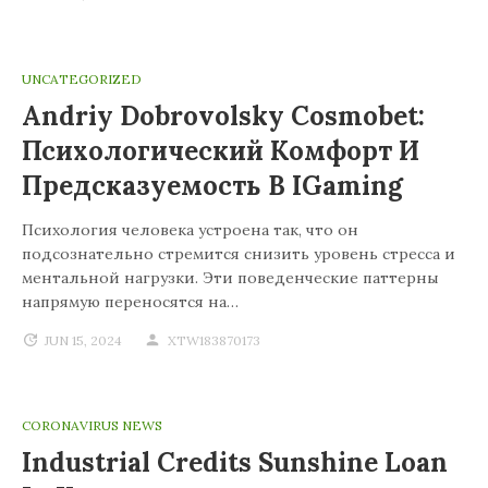
UNCATEGORIZED
Andriy Dobrovolsky Cosmobet:
Психологический Комфорт И
Предсказуемость В IGaming
Психология человека устроена так, что он
подсознательно стремится снизить уровень стресса и
ментальной нагрузки. Эти поведенческие паттерны
напрямую переносятся на…
JUN 15, 2024
XTW183870173
CORONAVIRUS NEWS
Industrial Credits Sunshine Loan