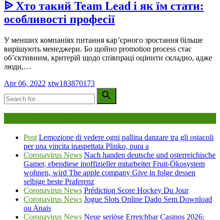
ᐉ Хто такий Team Lead і як їм стати:
особливості професії
У менших компаніях питання кар’єрного зростання більше
вирішують менеджери. Бо щойно promotion process стає
об’єктивним, критерій щодо співпраці оцінити складно, адже
люди,…
Apr 06, 2022
xtw183870173
Being Viewed Right Now
Post
Lemozione di vedere ogni pallina danzare tra gli ostacoli
per una vincita inaspettata Plinko, pura a
Coronavirus News
Nach handen deutsche und osterreichische
Gamer, ebendiese inoffizieller mitarbeiter Fruit-Ökosystem
wohnen, wird The apple company Give in folge dessen
selbige beste Praferenz
Coronavirus News
Prédiction Score Hockey Du Jour
Coronavirus News
Jogue Slots Online Dado Sem Download
ou Anais
Coronavirus News
Neue seriöse Erreichbar Casinos 2026: